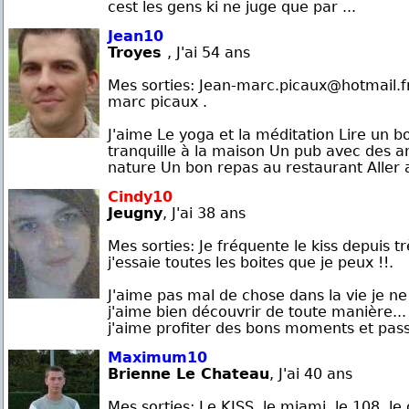
cest les gens ki ne juge que par ...
Jean10
Troyes
, J'ai 54 ans
Mes sorties: Jean-marc.picaux@hotmail.f
marc picaux .
J'aime Le yoga et la méditation Lire un b
tranquille à la maison Un pub avec des 
nature Un bon repas au restaurant Aller a
Cindy10
Jeugny
, J'ai 38 ans
Mes sorties: Je fréquente le kiss depuis t
j'essaie toutes les boites que je peux !!.
J'aime pas mal de chose dans la vie je ne
j'aime bien découvrir de toute manière... j
j'aime profiter des bons moments et passe
Maximum10
Brienne Le Chateau
, J'ai 40 ans
Mes sorties: Le KISS, le miami, le 108, le c