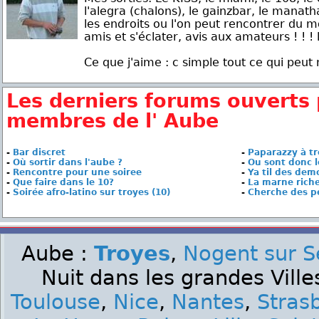
l'alegra (chalons), le gainzbar, le manat
les endroits ou l'on peut rencontrer du 
amis et s'éclater, avis aux amateurs ! ! ! l
Ce que j'aime : c simple tout ce qui peut 
Les derniers forums ouverts 
membres de l' Aube
-
Bar discret
-
Paparazzy à t
-
Où sortir dans l'aube ?
-
Ou sont donc l
-
Rencontre pour une soiree
-
Ya til des demo
-
Que faire dans le 10?
-
La marne riche
-
Soirée afro-latino sur troyes (10)
-
Cherche des pe
Aube :
Troyes
,
Nogent sur S
Nuit dans les grandes Ville
Toulouse
,
Nice
,
Nantes
,
Stras