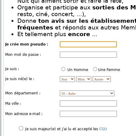
Nuit qui aiment sortir et faire la fête,
Organise et participe aux
sorties des 
resto, ciné, concert, ...),
Donne
ton avis sur les établissemen
fréquentes
et réponds aux autres Mem
Et tellement plus
encore
...
Je crée mon pseudo :
Mon mot de passe :
Je suis :
Un Homme
Une Femme
Je suis né(e) le :
Mon département :
Ma ville :
Mon adresse e-mail :
Je suis majeur(e) et j'ai lu et accepté les
CGU