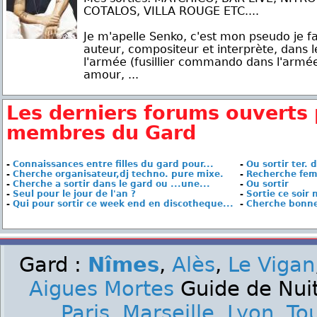
COTALOS, VILLA ROUGE ETC....
Je m'apelle Senko, c'est mon pseudo je fa
auteur, compositeur et interprète, dans le
l'armée (fusillier commando dans l'armée d
amour, ...
Les derniers forums ouverts 
membres du Gard
-
Connaissances entre filles du gard pour...
-
Ou sortir ter. 
-
Cherche organisateur,dj techno. pure mixe.
-
Recherche fem
-
Cherche a sortir dans le gard ou ...une...
-
Ou sortir
-
Seul pour le jour de l'an ?
-
Sortie ce soir
-
Qui pour sortir ce week end en discotheque...
-
Cherche bonne
Gard :
Nîmes
,
Alès
,
Le Vigan
Aigues Mortes
Guide de Nuit
Paris
,
Marseille
,
Lyon
,
To