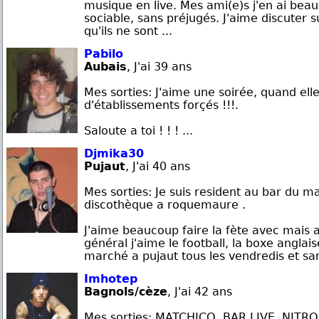
musique en live. Mes ami(e)s j'en ai beau
sociable, sans préjugés. J'aime discuter 
qu'ils ne sont ...
Pabilo
Aubais
, J'ai 39 ans
Mes sorties: J'aime une soirée, quand elle
d'établissements forçés !!!.
Saloute a toi ! ! ! ...
Djmika30
Pujaut
, J'ai 40 ans
Mes sorties: Je suis resident au bar du ma
discothèque a roquemaure .
J'aime beaucoup faire la fète avec mais 
général j'aime le football, la boxe anglais
marché a pujaut tous les vendredis et sam
Imhotep
Bagnols/cèze
, J'ai 42 ans
Mes sorties: MATCHICO, BAR LIVE, NITRO