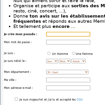
Nuit qui aiment sortir et faire la fête,
Organise et participe aux
sorties des 
resto, ciné, concert, ...),
Donne
ton avis sur les établissemen
fréquentes
et réponds aux autres Mem
Et tellement plus
encore
...
Je crée mon pseudo :
Mon mot de passe :
Je suis :
Un Homme
Une Femme
Je suis né(e) le :
Mon département :
Ma ville :
Mon adresse e-mail :
Je suis majeur(e) et j'ai lu et accepté les
CGU