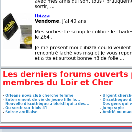
avec mes amis qui sont tous ( pratiquem
sortir, ...
Ibizza
Vendome
, J'ai 40 ans
Mes sorties: Le scoop le colibrie le charl
le Z64 .
Je me present moi c ibizza ceu ki veule
rencontré laché vos msg et je vous repond
et a tts et surtout bonne n8 de folie ...
Les derniers forums ouverts 
membres du Loir et Cher
-
Orleans nova club cherche femme
-
Urgent cherche
-
Enterrement de vie de jeune fille le...
-
Discotheque d
-
Nouvelle discothèque à blois!! qui a des...
-
Des gens qui v
-
Ou sortir sur blois 41
-
Jump style
-
Soiree antillaise
-
Amitié ou mao