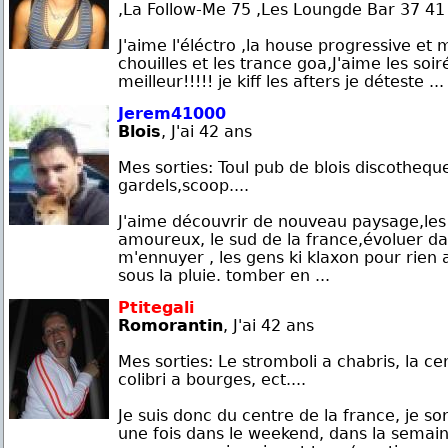
,La Follow-Me 75 ,Les Loungde Bar 37 41
J'aime l'éléctro ,la house progressive et 
chouilles et les trance goa,J'aime les soir
meilleur!!!!! je kiff les afters je déteste ...
Jerem41000
Blois
, J'ai 42 ans
Mes sorties: Toul pub de blois discotheque
gardels,scoop....
J'aime découvrir de nouveau paysage,les
amoureux, le sud de la france,évoluer dans
m'ennuyer , les gens ki klaxon pour rien 
sous la pluie. tomber en ...
Ptitegali
Romorantin
, J'ai 42 ans
Mes sorties: Le stromboli a chabris, la cen
colibri a bourges, ect....
Je suis donc du centre de la france, je s
une fois dans le weekend, dans la semain