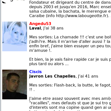
Fondateur et dirigeant du centre de dan
depuis 2003 et jusqu'en 2016, Marc enseig
salsa cubaine, la bachata, le merengue e
Caraibe (info http://www.labougeotte.fr). .
Angedu53
Laval
, J'ai 38 ans
Mes sorties: La chamade !!! c'est une boi
j'adh?re. Mais il m'arrive d'aller aussi ? la
enfin bref, j'aime bien essayer un peu t
m'amuse !.
Et bien, la je vais faire rapide car je suis
plus tard ou alors ...
Ciscis
Javron Les Chapelles
, J'ai 41 ans
Mes sorties: Flash-back, la butte, le fagot,
!! .
J'aime etre assez souvent avec mes ami(e
"racailles", mes defauts st que je sui tro 
d'interets sont ma copine quand gen ai un