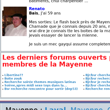
batiments, chui charpentier ...
Renato
Bais
, J'ai 59 ans
Mes sorties: Le flash back près de Mayen
Chamade que je connais depuis 20 ans, m
vrai dire je connais tte les boites de la 
jevais essayer de lancer la mienne.
Je suis un mec gayqui assume completemen
Les derniers forums ouverts 
membres de la Mayenne
-
Libertine??
-
Bjr/bsr cherch
-
Boite zouk
-
Bjr/bsr recherc
-
Recherche soirée themes musiques latinas
-
Bjr/bsr je rec
-
Soiree,apres midi sexe toys dans la...
-
Bjr/bsr cherche
-
Bsr recherche rencontre pour sortir (dep53)
-
Recherche ren