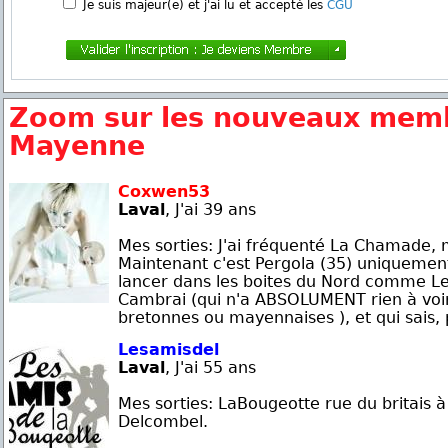
Je suis majeur(e) et j'ai lu et accepté les
CGU
Zoom sur les nouveaux memb
Mayenne
Coxwen53
Laval
, J'ai 39 ans
Mes sorties: J'ai fréquenté La Chamade, ma
Maintenant c'est Pergola (35) uniqueme
lancer dans les boites du Nord comme L
Cambrai (qui n'a ABSOLUMENT rien à voir 
bretonnes ou mayennaises ), et qui sais, p
Lesamisdel
Laval
, J'ai 55 ans
Mes sorties: LaBougeotte rue du britais à
Delcombel.