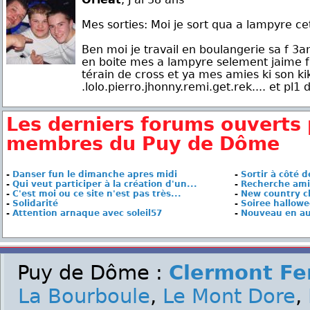
Mes sorties: Moi je sort qua a lampyre cet
Ben moi je travail en boulangerie sa f 3a
en boite mes a lampyre selement jaime 
térain de cross et ya mes amies ki son ki
.lolo.pierro.jhonny.remi.get.rek.... et pl1 
Les derniers forums ouverts 
membres du Puy de Dôme
-
Danser fun le dimanche apres midi
-
Sortir à côté d
-
Qui veut participer à la création d'un...
-
Recherche amis
-
C'est moi ou ce site n'est pas très...
-
New country c
-
Solidarité
-
Soiree hallowe
-
Attention arnaque avec soleil57
-
Nouveau en a
Puy de Dôme :
Clermont Fe
La Bourboule
,
Le Mont Dore
,