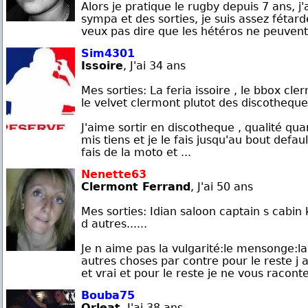
Alors je pratique le rugby depuis 7 ans, j
sympa et des sorties, je suis assez fétard
veux pas dire que les hétéros ne peuvent
Sim4301
Issoire
, J'ai 34 ans
Mes sorties: La feria issoire , le bbox cler
le velvet clermont plutot des discothequ
J'aime sortir en discotheque , qualité qu
mis tiens et je le fais jusqu'au bout defau
fais de la moto et ...
Nenette63
Clermont Ferrand
, J'ai 50 ans
Mes sorties: Idian saloon captain s cabin 
d autres......
Je n aime pas la vulgarité:le mensonge:l
autres choses par contre pour le reste j 
et vrai et pour le reste je ne vous raconte
Bouba75
Orleat
, J'ai 38 ans