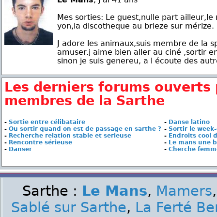
Mes sorties: Le guest,nulle part ailleur,l
yon,la discotheque au brieze sur mérize.
J adore les animaux,suis membre de la sp
amuser.j aime bien aller au ciné ,sortir en
sinon je suis genereu, a l écoute des autres
Les derniers forums ouverts 
membres de la Sarthe
-
Sortie entre célibataire
-
Danse latino
-
Ou sortir quand on est de passage en sarthe ?
-
Sortir le week
-
Recherche relation stable et serieuse
-
Endroits cool 
-
Rencontre sérieuse
-
Le mans une b
-
Danser
-
Cherche femme
Sarthe :
Le Mans
,
Mamers
Sablé sur Sarthe
,
La Ferté Be