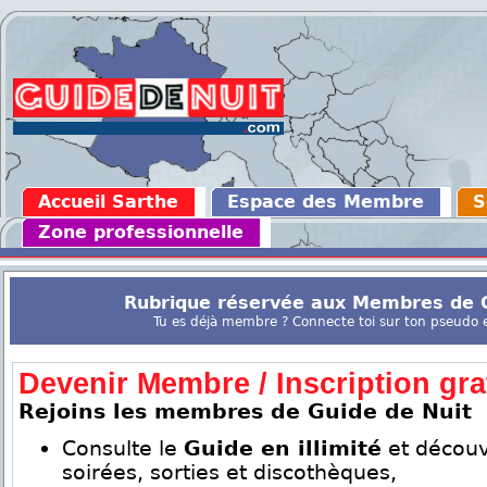
Accueil Sarthe
Espace des Membre
S
Zone professionnelle
Rubrique réservée aux Membres de G
Tu es déjà membre ? Connecte toi sur ton pseudo en
Devenir Membre / Inscription grat
Rejoins les membres de Guide de Nuit
Consulte le
Guide en illimité
et découv
soirées, sorties et discothèques,