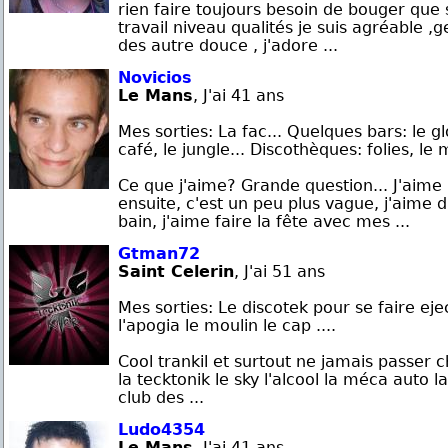
rien faire toujours besoin de bouger que
travail niveau qualités je suis agréable ,ge
des autre douce , j'adore ...
Novicios
Le Mans
, J'ai 41 ans
Mes sorties: La fac... Quelques bars: le g
café, le jungle... Discothèques: folies, le 
Ce que j'aime? Grande question... J'aime
ensuite, c'est un peu plus vague, j'aime 
bain, j'aime faire la fête avec mes ...
Gtman72
Saint Celerin
, J'ai 51 ans
Mes sorties: Le discotek pour se faire eje
l'apogia le moulin le cap ....
Cool trankil et surtout ne jamais passer 
la tecktonik le sky l'alcool la méca auto l
club des ...
Ludo4354
Le Mans
, J'ai 41 ans