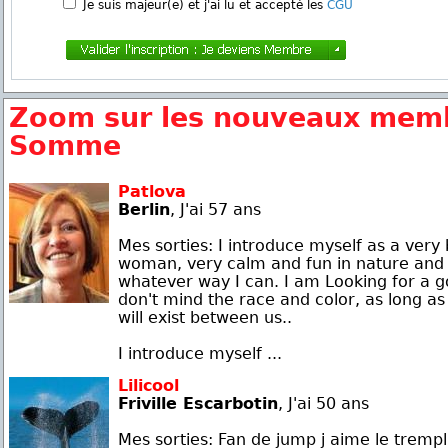
Je suis majeur(e) et j'ai lu et accepté les
CGU
Zoom sur les nouveaux memb
Somme
Patlova
Berlin
, J'ai 57 ans
Mes sorties: I introduce myself as a very
woman, very calm and fun in nature and 
whatever way I can. I am Looking for a g
don't mind the race and color, as long as 
will exist between us..
I introduce myself ...
Lilicool
Friville Escarbotin
, J'ai 50 ans
Mes sorties: Fan de jump j aime le trempli