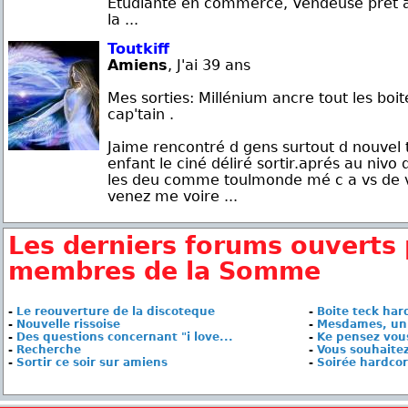
Etudiante en commerce, Vendeuse prêt à
la ...
Toutkiff
Amiens
, J'ai 39 ans
Mes sorties: Millénium ancre tout les boi
cap'tain .
Jaime rencontré d gens surtout d nouvel t
enfant le ciné déliré sortir.aprés au nivo
les deu comme toulmonde mé c a vs de vo
venez me voire ...
Les derniers forums ouverts 
membres de la Somme
-
Le reouverture de la discoteque
-
Boite teck har
-
Nouvelle rissoise
-
Mesdames, un 
-
Des questions concernant "i love...
-
Ke pensez vous
-
Recherche
-
Vous souhaitez
-
Sortir ce soir sur amiens
-
Soirée hardcor