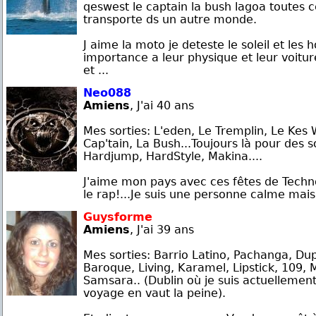
qeswest le captain la bush lagoa toutes c
transporte ds un autre monde.
J aime la moto je deteste le soleil et le
importance a leur physique et leur voitu
et ...
Neo088
Amiens
, J'ai 40 ans
Mes sorties: L'eden, Le Tremplin, Le Kes 
Cap'tain, La Bush...Toujours là pour des 
Hardjump, HardStyle, Makina....
J'aime mon pays avec ces fêtes de Techno
le rap!...Je suis une personne calme mais p
Guysforme
Amiens
, J'ai 39 ans
Mes sorties: Barrio Latino, Pachanga, Dup
Baroque, Living, Karamel, Lipstick, 109, 
Samsara.. (Dublin où je suis actuellement 
voyage en vaut la peine).