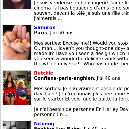
Je suis vendeuse en boulangerie j'aime le 
cinéma j'ai pas beaucoup d'amis je ne so
souvent devant la télé je suis une fille tr
j'aimerais ...
Samiron
Paris
, J'ai 50 ans
Mes sorties: Excuse me!! Would you sto
O...man...Haven't you thought-one day- 
made it? Have you seen a design which h
you seen a wonderful,delicate work witho
the whole universe!.. Who has made them a
Butchie
Conflans-paris-enghien
, J'ai 40 ans
Mes sorties: Je n ai vraiment besoin de 
davidson ! Je n'reconnais plus personne 
sur le starter Et voici que je quitte la terr
Je n'ai besoin de personne En Harley Dav
personne En ...
Nitneuq
Enghien Les Bains
, J'ai 40 ans