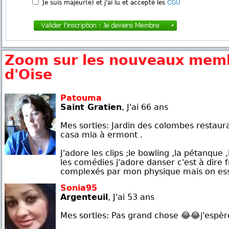
Je suis majeur(e) et j'ai lu et accepté les
CGU
Zoom sur les nouveaux memb
d'Oise
Patouma
Saint Gratien
, J'ai 66 ans
Mes sorties: Jardin des colombes restaura
casa mia à ermont .
J'adore les clips ;le bowling ,la pétanque 
les comédies j'adore danser c'est à dire fré
complexés par mon physique mais on essa
Sonia95
Argenteuil
, J'ai 53 ans
Mes sorties: Pas grand chose 😂😂j'espèr