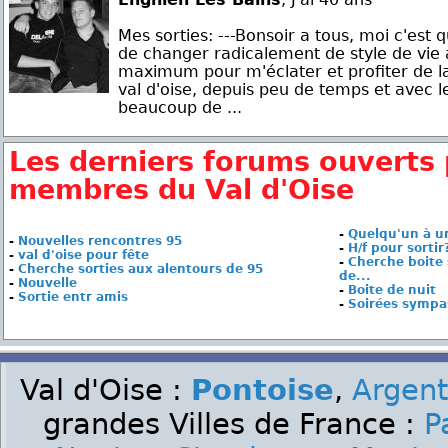
Mes sorties: ---Bonsoir a tous, moi c'est q
de changer radicalement de style de vie al
maximum pour m'éclater et profiter de la nu
val d'oise, depuis peu de temps et avec le
beaucoup de ...
Les derniers forums ouverts 
membres du Val d'Oise
-
Quelqu'un à un 
-
Nouvelles rencontres 95
-
H/f pour sortir
-
val d'oise pour fête
-
Cherche boite 
-
Cherche sorties aux alentours de 95
de...
-
Nouvelle
-
Boite de nuit
-
Sortie entr amis
-
Soirées sympa
Val d'Oise :
Pontoise
,
Argent
grandes Villes de France :
P