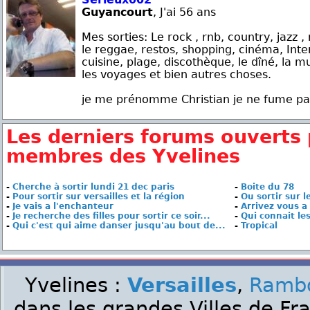
Guyancourt
, J'ai 56 ans
Mes sorties: Le rock , rnb, country, jazz , 
le reggae, restos, shopping, cinéma, Inter
cuisine, plage, discothèque, le dîné, la mu
les voyages et bien autres choses.
je me prénomme Christian je ne fume pas,
Les derniers forums ouverts 
membres des Yvelines
-
Cherche à sortir lundi 21 dec paris
-
Boite du 78
-
Pour sortir sur versailles et la région
-
Ou sortir sur l
-
Je vais a l'enchanteur
-
Arrivez vous a 
-
Je recherche des filles pour sortir ce soir...
-
Qui connait le
-
Qui c'est qui aime danser jusqu'au bout de...
-
Tropical
Yvelines :
Versailles
,
Rambo
dans les grandes Villes de Fr