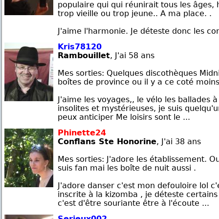
populaire qui qui réunirait tous les âges, 
trop vieille ou trop jeune.. A ma place. .
J'aime l'harmonie. Je déteste donc les confl
Kris78120
Rambouillet
, J'ai 58 ans
Mes sorties: Quelques discothèques Midni
boîtes de province ou il y a ce coté moins
J'aime les voyages,, le vélo les ballades à
insolites et mystérieuses, je suis quelqu'
peux anticiper Me loisirs sont le ...
Phinette24
Conflans Ste Honorine
, J'ai 38 ans
Mes sorties: J'adore les établissement. Ou
suis fan mai les boîte de nuit aussi .
J'adore danser c'est mon defouloire lol c
inscrite à la kizomba , je déteste certain
c'est d'être souriante être à l'écoute ...
Serieux002