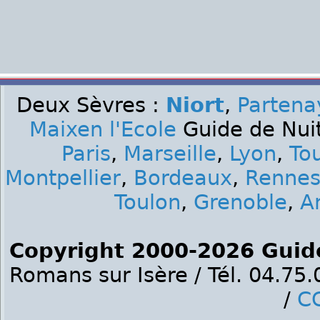
Deux Sèvres :
Niort
,
Partena
Maixen l'Ecole
Guide de Nuit
Paris
,
Marseille
,
Lyon
,
To
Montpellier
,
Bordeaux
,
Renne
Toulon
,
Grenoble
,
A
Copyright 2000-2026 Guid
Romans sur Isère / Tél. 04.75
/
C