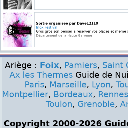
Sortie organisée par Dave12110
Inox Festival
Gros gros son penser a reserver vos places et meme ac
Département de la Haute Garonne
Ariège :
Foix
,
Pamiers
,
Saint 
Ax les Thermes
Guide de Nuit
Paris
,
Marseille
,
Lyon
,
To
Montpellier
,
Bordeaux
,
Renne
Toulon
,
Grenoble
,
A
Copyright 2000-2026 Guid