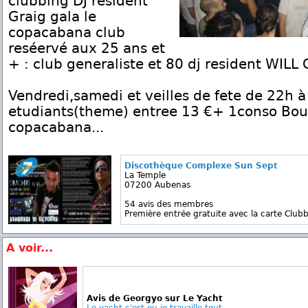
clubbing DJ resident
Graig gala le
copacabana club
reséervé aux 25 ans et
+ : club generaliste et 80 dj resident WILL 
Vendredi,samedi et veilles de fete de 22h à 
etudiants(theme) entree 13 €+ 1conso Bout
copacabana...
Discothèque Complexe Sun Sept
La Temple
07200 Aubenas
54 avis des membres
Première entrée gratuite avec la carte Clubb
A voir...
Avis de Georgyo sur Le Yacht