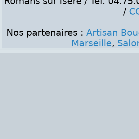
Romans sur Isère / Tél. 04.75
/
C
Nos partenaires :
Artisan Bo
Marseille
,
Salo