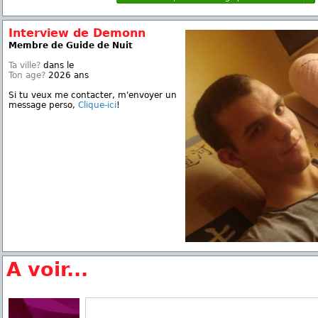
Interview de Demonn
Membre de Guide de Nuit
Ta ville?
dans le
Ton age?
2026 ans
Si tu veux me contacter, m'envoyer un
message perso,
Clique-ici
!
A voir...