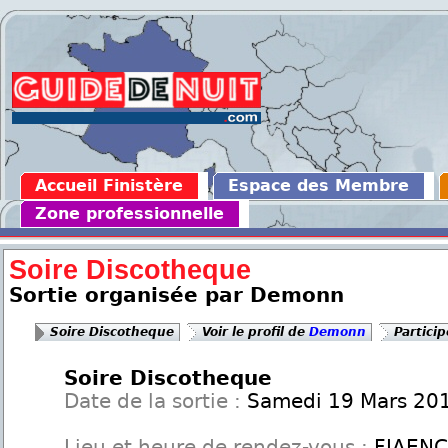
Accueil Finistère
Espace des Membre
Zone professionnelle
Soire Discotheque
Sortie organisée par Demonn
Soire Discotheque
Voir le profil de
Demonn
Particip
Soire Discotheque
Date de la sortie :
Samedi 19 Mars 20
Lieu et heure de rendez-vous :
FIAENC