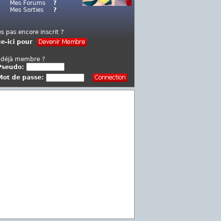
Mes Forums
?
Mes Sorties
?
es pas encore inscrit ?
ue-ici pour
 déjà membre ?
Pseudo:
Mot de passe: