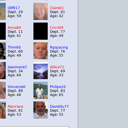
Olif917
Claire01
Dept. 29
Dept. 01
Age: 59
Age: 42
Anna84
Cricri09
Dept. 11
Dept. 77
Age: 41
Age: 49
Thim60
Rgspacing
Dept. 60
Dept. 76
Age: 49
Age: 55
Jeanmarie7
Alilice72
Dept. 34
Dept. 69
Age: 64
Age: 33
Vincenzo0
Philipe10
Dept. 89
Dept. 83
Age: 46
Age: 65
Mariclara
Daviddu77
Dept. 91
Dept. 77
Age: 53
Age: 55