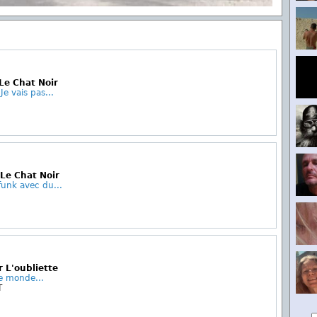
 Le Chat Noir
e vais pas...
Le Chat Noir
funk avec du...
r L'oubliette
de monde...
T