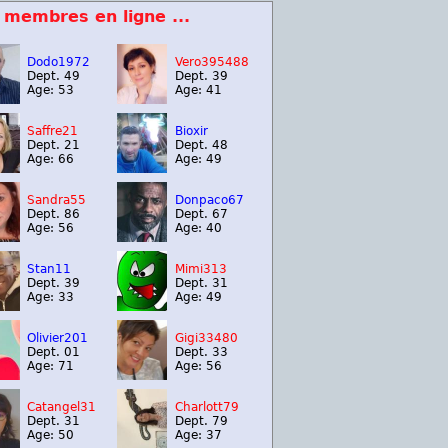
 membres en ligne ...
Dodo1972
Vero395488
Dept. 49
Dept. 39
Age: 53
Age: 41
Saffre21
Bioxir
Dept. 21
Dept. 48
Age: 66
Age: 49
Sandra55
Donpaco67
Dept. 86
Dept. 67
Age: 56
Age: 40
Stan11
Mimi313
Dept. 39
Dept. 31
Age: 33
Age: 49
Olivier201
Gigi33480
Dept. 01
Dept. 33
Age: 71
Age: 56
Catangel31
Charlott79
Dept. 31
Dept. 79
Age: 50
Age: 37