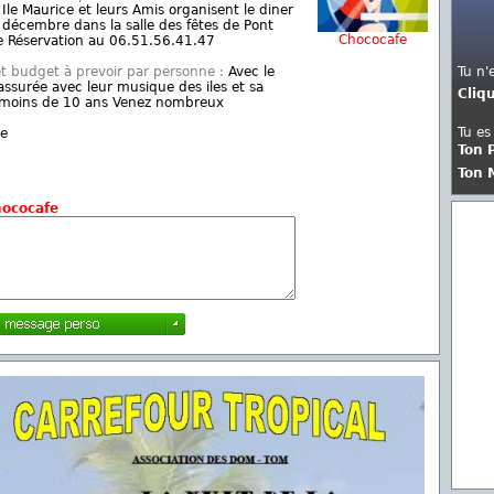
Ile Maurice et leurs Amis organisent le diner
 décembre dans la salle des fêtes de Pont
Chococafe
le Réservation au 06.51.56.41.47
et budget à prevoir par personne :
Avec le
Tu n'
surée avec leur musique des iles et sa
Cliq
e moins de 10 ans Venez nombreux
Tu es
te
Ton 
Ton 
ococafe