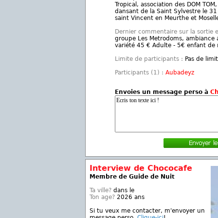
Tropical, association des DOM TOM, 
dansant de la Saint Sylvestre le 31
saint Vincent en Meurthe et Mosel
Dernier commentaire sur la sortie 
groupe Les Metrodoms, ambiance as
variété 45 € Adulte - 5€ enfant d
Limite de participants :
Pas de limi
Participants (1) :
Aubadeyz
Envoies un message perso à
Ch
Interview de Chococafe
Membre de Guide de Nuit
Ta ville?
dans le
Ton age?
2026 ans
Si tu veux me contacter, m'envoyer un
message perso,
Clique-ici
!