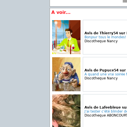
A voir...
Avis de Thierry54 sur
Bonjour tous le mondes! J
Discotheque Nancy
Avis de Pupuce54 sur 
A quand une vrai soirée 
Discotheque Nancy
Avis de Lafeebleue su
J'ai tester c'été blinder 
Discotheque ABONCOUR