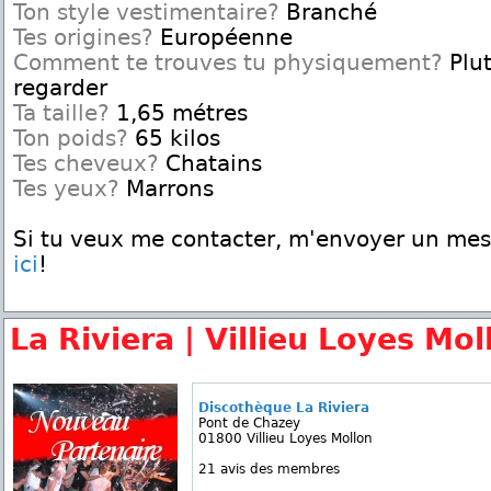
Ton style vestimentaire?
Branché
Tes origines?
Européenne
Comment te trouves tu physiquement?
Plut
regarder
Ta taille?
1,65 métres
Ton poids?
65 kilos
Tes cheveux?
Chatains
Tes yeux?
Marrons
Si tu veux me contacter, m'envoyer un me
ici
!
La Riviera | Villieu Loyes Mol
Discothèque La Riviera
Pont de Chazey
01800 Villieu Loyes Mollon
21 avis des membres