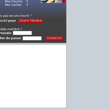
Mes Forums
?
Mes Sorties
?
es pas encore inscrit ?
ue-ici pour
 déjà membre ?
Pseudo:
Mot de passe: