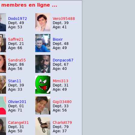
 membres en ligne ...
Dodo1972
Vero395488
Dept. 49
Dept. 39
Age: 53
Age: 41
Saffre21
Bioxir
Dept. 21
Dept. 48
Age: 66
Age: 49
Sandra55
Donpaco67
Dept. 86
Dept. 67
Age: 56
Age: 40
Stan11
Mimi313
Dept. 39
Dept. 31
Age: 33
Age: 49
Olivier201
Gigi33480
Dept. 01
Dept. 33
Age: 71
Age: 56
Catangel31
Charlott79
Dept. 31
Dept. 79
Age: 50
Age: 37