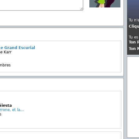
Tu n'
Cliq
Tu es
Ton 
e Grand Escurial
Ton 
e Karr
embres
Siesta
rone, et la...
s