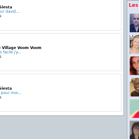
Les
Siesta
our david...
s
e Village Voom Voom
facile j'y...
s
Siesta
 pour moi...
s