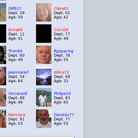
Olif917
Claire01
Dept. 29
Dept. 01
Age: 59
Age: 42
Anna84
Cricri09
Dept. 11
Dept. 77
Age: 41
Age: 49
Thim60
Rgspacing
Dept. 60
Dept. 76
Age: 49
Age: 55
Jeanmarie7
Alilice72
Dept. 34
Dept. 69
Age: 64
Age: 33
Vincenzo0
Philipe10
Dept. 89
Dept. 83
Age: 46
Age: 65
Mariclara
Daviddu77
Dept. 91
Dept. 77
Age: 53
Age: 55