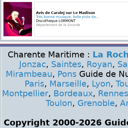
Avis de Carolej sur Le Madison
Très bonne musique, belle piste de...
Discotheque LORMONT
Département de la Gironde
Charente Maritime :
La Roch
Jonzac
,
Saintes
,
Royan
,
Sa
Mirambeau
,
Pons
Guide de Nui
Paris
,
Marseille
,
Lyon
,
To
Montpellier
,
Bordeaux
,
Renne
Toulon
,
Grenoble
,
A
Copyright 2000-2026 Guid