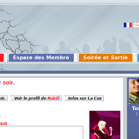
Espace des Membre
Soirée et Sortie
 soir.
ir.
Voir le profil de
Nabiii
Infos sur La Cox
To
(
.
biii