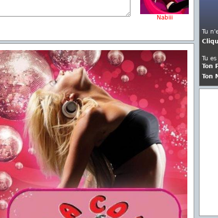
Nabiii
Tu n'
Cliq
Tu es
Ton 
Ton 