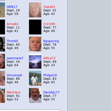
Olif917
Claire01
Dept. 29
Dept. 01
Age: 59
Age: 42
Anna84
Cricri09
Dept. 11
Dept. 77
Age: 41
Age: 49
Thim60
Rgspacing
Dept. 60
Dept. 76
Age: 49
Age: 55
Jeanmarie7
Alilice72
Dept. 34
Dept. 69
Age: 64
Age: 33
Vincenzo0
Philipe10
Dept. 89
Dept. 83
Age: 46
Age: 65
Mariclara
Daviddu77
Dept. 91
Dept. 77
Age: 53
Age: 55