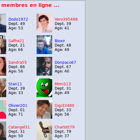
 membres en ligne ...
Dodo1972
Vero395488
Dept. 49
Dept. 39
Age: 53
Age: 41
Saffre21
Bioxir
Dept. 21
Dept. 48
Age: 66
Age: 49
Sandra55
Donpaco67
Dept. 86
Dept. 67
Age: 56
Age: 40
Stan11
Mimi313
Dept. 39
Dept. 31
Age: 33
Age: 49
Olivier201
Gigi33480
Dept. 01
Dept. 33
Age: 71
Age: 56
Catangel31
Charlott79
Dept. 31
Dept. 79
Age: 50
Age: 37