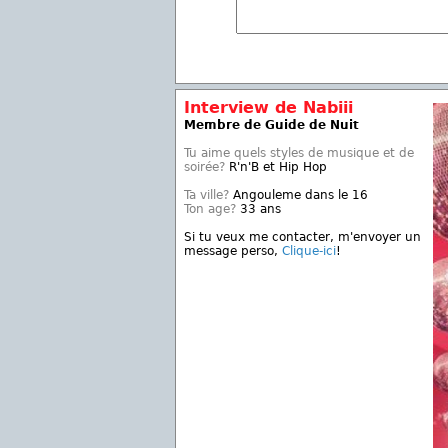
Interview de Nabiii
Membre de Guide de Nuit
Tu aime quels styles de musique et de
soirée?
R'n'B et Hip Hop
Ta ville?
Angouleme dans le 16
Ton age?
33 ans
Si tu veux me contacter, m'envoyer un
message perso,
Clique-ici
!