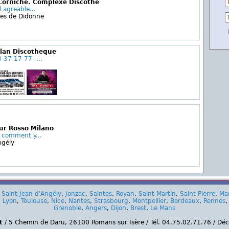
 Corniche. Complexe Discothè
l agreable...
ges de Didonne
Klan Discotheque
 37 17 77 -...
ur Rosso Milano
r comment y...
ngély
,
Saint Jean d'Angély
,
Jonzac
,
Saintes
,
Royan
,
Saint Martin
,
Saint Pierre
,
Ma
,
Lyon
,
Toulouse
,
Nice
,
Nantes
,
Strasbourg
,
Montpellier
,
Bordeaux
,
Rennes
Grenoble
,
Angers
,
Dijon
,
Brest
,
Le Mans
t
/ 5 Chemin de Daru, 26100 Romans sur Isère / Tél. 04.75.02.71.76 / Dé