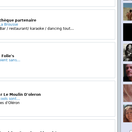
othèque partenaire
La Brousse
Bar / restaurant/ karaoke / dancing tout...
 Folie's
ient sans...
r Le Moulin D'oleron
cools sont...
es d'Oléron