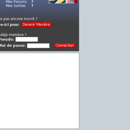
Mes Forums
?
Mes Sorties
?
es pas encore inscrit ?
ue-ici pour
 déjà membre ?
Pseudo:
Mot de passe: