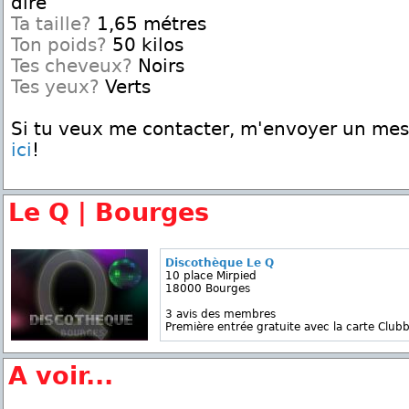
dire
Ta taille?
1,65 métres
Ton poids?
50 kilos
Tes cheveux?
Noirs
Tes yeux?
Verts
Si tu veux me contacter, m'envoyer un me
ici
!
Le Q | Bourges
Discothèque Le Q
10 place Mirpied
18000 Bourges
3 avis des membres
Première entrée gratuite avec la carte Clubb
A voir...