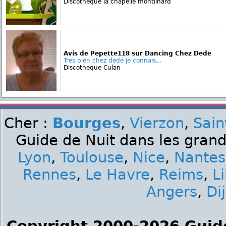
Discotheque la chapelle montlinard
Avis de Pepette118 sur Dancing Chez Dede
Tres bien chez dédé je connais...
Discotheque Culan
Cher :
Bourges
,
Vierzon
,
Sai
Guide de Nuit dans les grand
Lyon
,
Toulouse
,
Nice
,
Nantes
Rennes
,
Le Havre
,
Reims
,
Li
Angers
,
Di