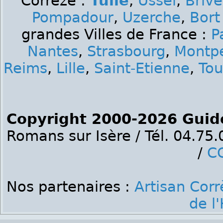
Corrèze :
Tulle
,
Ussel
,
Brive
Pompadour
,
Uzerche
,
Bort
grandes Villes de France :
P
Nantes
,
Strasbourg
,
Montpe
Reims
,
Lille
,
Saint-Etienne
,
Tou
Copyright 2000-2026 Guid
Romans sur Isère / Tél. 04.75
/
C
Nos partenaires :
Artisan Corr
de l'