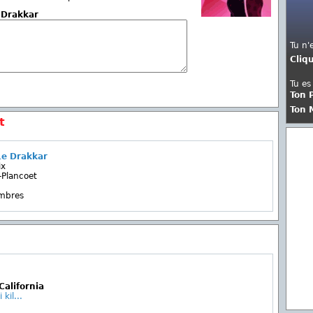
e Drakkar
Tu n'
Cliq
Tu es
Ton 
Ton 
t
Le Drakkar
ix
Plancoet
embres
California
 kil...