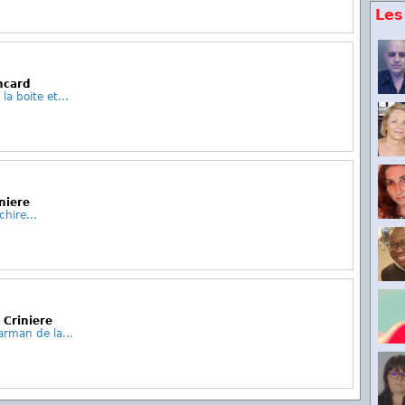
Les
ncard
la boite et...
niere
chire...
 Criniere
rman de la...