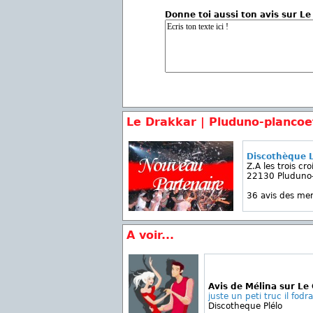
Donne toi aussi ton avis sur L
Le Drakkar | Pluduno-plancoe
Discothèque 
Z.A les trois cro
22130 Pluduno-
36 avis des m
A voir...
Avis de Mélina sur Le 
juste un peti truc il fodrai
Discotheque Plélo