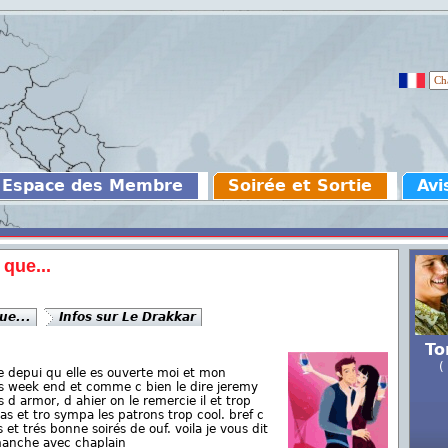
Espace des Membre
Soirée et Sortie
Avi
 que...
ue...
Infos sur Le Drakkar
To
(
ue depui qu elle es ouverte moi et mon
es week end et comme c bien le dire jeremy
s d armor, d ahier on le remercie il et trop
s et tro sympa les patrons trop cool. bref c
et trés bonne soirés de ouf. voila je vous dit
manche avec chaplain