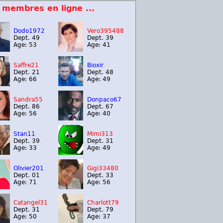
 membres en ligne ...
Dodo1972
Vero395488
Dept. 49
Dept. 39
Age: 53
Age: 41
Saffre21
Bioxir
Dept. 21
Dept. 48
Age: 66
Age: 49
Sandra55
Donpaco67
Dept. 86
Dept. 67
Age: 56
Age: 40
Stan11
Mimi313
Dept. 39
Dept. 31
Age: 33
Age: 49
Olivier201
Gigi33480
Dept. 01
Dept. 33
Age: 71
Age: 56
Catangel31
Charlott79
Dept. 31
Dept. 79
Age: 50
Age: 37