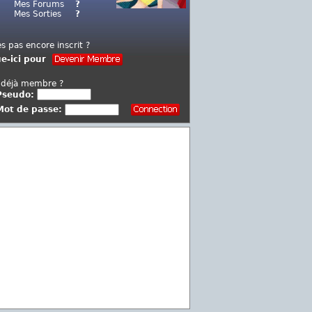
Mes Forums
?
Mes Sorties
?
es pas encore inscrit ?
ue-ici pour
 déjà membre ?
Pseudo:
Mot de passe: