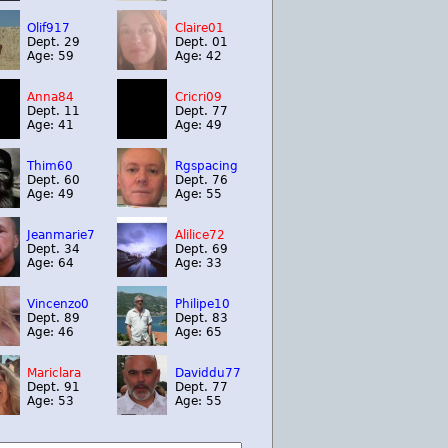
Olif917
Claire01
Dept. 29
Dept. 01
Age: 59
Age: 42
Anna84
Cricri09
Dept. 11
Dept. 77
Age: 41
Age: 49
Thim60
Rgspacing
Dept. 60
Dept. 76
Age: 49
Age: 55
Jeanmarie7
Alilice72
Dept. 34
Dept. 69
Age: 64
Age: 33
Vincenzo0
Philipe10
Dept. 89
Dept. 83
Age: 46
Age: 65
Mariclara
Daviddu77
Dept. 91
Dept. 77
Age: 53
Age: 55