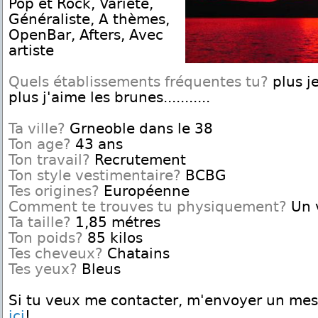
Pop et Rock, Variété,
Généraliste, A thèmes,
OpenBar, Afters, Avec
artiste
Quels établissements fréquentes tu?
plus je
plus j'aime les brunes...........
Ta ville?
Grneoble dans le 38
Ton age?
43 ans
Ton travail?
Recrutement
Ton style vestimentaire?
BCBG
Tes origines?
Européenne
Comment te trouves tu physiquement?
Un 
Ta taille?
1,85 métres
Ton poids?
85 kilos
Tes cheveux?
Chatains
Tes yeux?
Bleus
Si tu veux me contacter, m'envoyer un me
ici
!