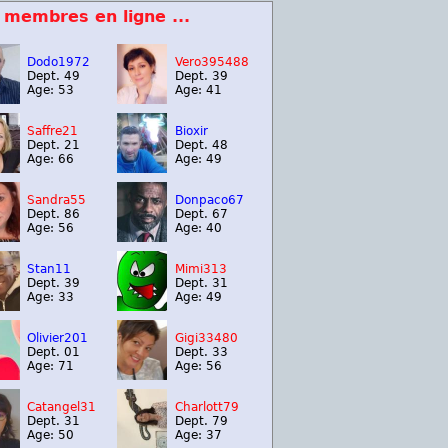
 membres en ligne ...
Dodo1972
Vero395488
Dept. 49
Dept. 39
Age: 53
Age: 41
Saffre21
Bioxir
Dept. 21
Dept. 48
Age: 66
Age: 49
Sandra55
Donpaco67
Dept. 86
Dept. 67
Age: 56
Age: 40
Stan11
Mimi313
Dept. 39
Dept. 31
Age: 33
Age: 49
Olivier201
Gigi33480
Dept. 01
Dept. 33
Age: 71
Age: 56
Catangel31
Charlott79
Dept. 31
Dept. 79
Age: 50
Age: 37