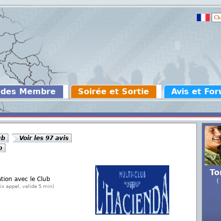
 des Membre
Soirée et Sortie
Avis et Fo
ub
Voir les 97 avis
b
To
ation avec le Club
(
ix appel, valide 5 min)