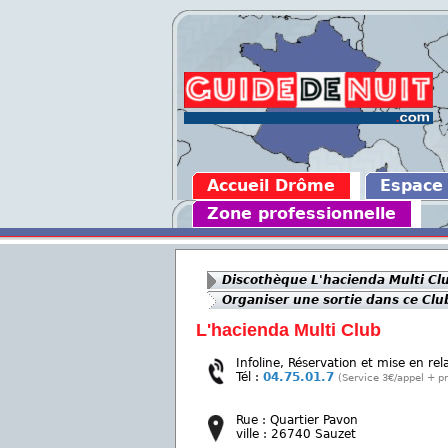
Accueil Drôme
Espace
Zone professionnelle
Discothèque L'hacienda Multi Cl
Organiser une sortie dans ce Clu
L'hacienda Multi Club
Infoline, Réservation et mise en rel
Tél :
04.75.01.7
(Service 3€/appel + pr
Rue : Quartier Pavon
ville : 26740 Sauzet