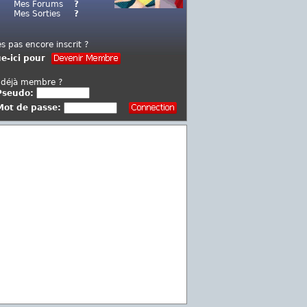
Mes Forums
?
Mes Sorties
?
es pas encore inscrit ?
ue-ici pour
 déjà membre ?
Pseudo:
Mot de passe: