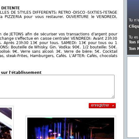
E DETENTE
LLES DE STYLES DIFFERENTS: RETRO -DISCO -SIXTIES-l'ETAGE
la PIZZERIA pour vous restaurer. OUVERTURE le VENDREDI,
Tu n'
Cliq
ion de JETONS afin de sécuriser vos transactions d'argent pour
Tu es
Le change s'effectue en caisse centrale! VENDREDI: Avant 23h30
Ton 
ous. Aprés 23h30 13€ pour tous. SAMEDI: 13€ pour tous ou 1
S: Bouteille de Whisky. Gin. Vodka: 90€. 1/2 bouteille: 50€.
Ton 
lisé: 9€. Verre sans alcool: 3€. Verre de bière: 5€. Cocktail
zzas, steak-Frites, Hamburgers, Cafés. L'AFTER: Cafés, chocolats
 sur l'établissement