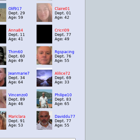
Olif917
Claire01
Dept. 29
Dept. 01
Age: 59
Age: 42
Anna84
Cricri09
Dept. 11
Dept. 77
Age: 41
Age: 49
Thim60
Rgspacing
Dept. 60
Dept. 76
Age: 49
Age: 55
Jeanmarie7
Alilice72
Dept. 34
Dept. 69
Age: 64
Age: 33
Vincenzo0
Philipe10
Dept. 89
Dept. 83
Age: 46
Age: 65
Mariclara
Daviddu77
Dept. 91
Dept. 77
Age: 53
Age: 55