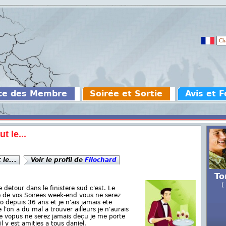
ce des Membre
Soirée et Sortie
Avis et 
t le...
 le...
Voir le profil de
Filochard
To
(
e detour dans le finistere sud c'est. Le
 de vos Soirees week-end vous ne serez
o depuis 36 ans et je n'ais jamais ete
'on a du mal a trouver ailleurs je n'aurais
ee vopus ne serez jamais deçu je me porte
 y est amities a tous daniel.