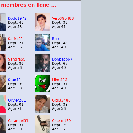
 membres en ligne ...
Dodo1972
Vero395488
Dept. 49
Dept. 39
Age: 53
Age: 41
Saffre21
Bioxir
Dept. 21
Dept. 48
Age: 66
Age: 49
Sandra55
Donpaco67
Dept. 86
Dept. 67
Age: 56
Age: 40
Stan11
Mimi313
Dept. 39
Dept. 31
Age: 33
Age: 49
Olivier201
Gigi33480
Dept. 01
Dept. 33
Age: 71
Age: 56
Catangel31
Charlott79
Dept. 31
Dept. 79
Age: 50
Age: 37