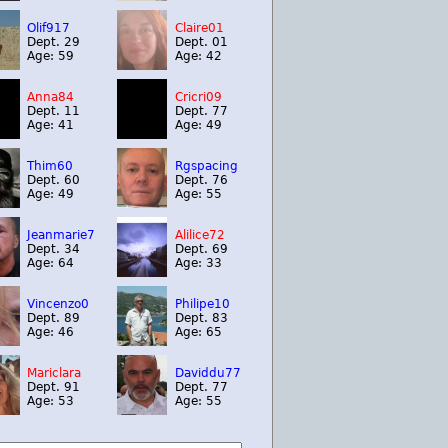
Olif917
Claire01
Dept. 29
Dept. 01
Age: 59
Age: 42
Anna84
Cricri09
Dept. 11
Dept. 77
Age: 41
Age: 49
Thim60
Rgspacing
Dept. 60
Dept. 76
Age: 49
Age: 55
Jeanmarie7
Alilice72
Dept. 34
Dept. 69
Age: 64
Age: 33
Vincenzo0
Philipe10
Dept. 89
Dept. 83
Age: 46
Age: 65
Mariclara
Daviddu77
Dept. 91
Dept. 77
Age: 53
Age: 55