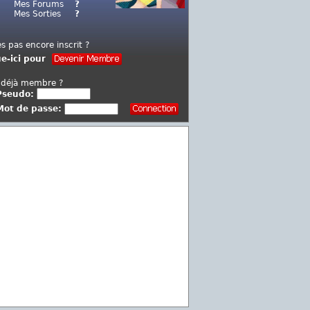
Mes Forums
?
Mes Sorties
?
es pas encore inscrit ?
ue-ici pour
 déjà membre ?
Pseudo:
Mot de passe: