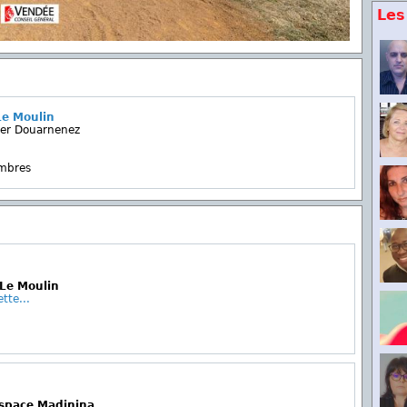
Les
Le Moulin
er Douarnenez
embres
 Le Moulin
tte...
espace Madinina