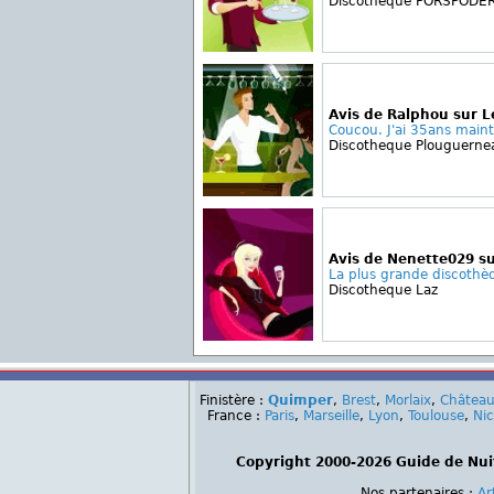
Discotheque PORSPODE
Avis de Ralphou sur L
Coucou. J'ai 35ans maint
Discotheque Plouguerne
Avis de Nenette029 su
La plus grande discothèq
Discotheque Laz
Finistère :
Quimper
,
Brest
,
Morlaix
,
Château
France :
Paris
,
Marseille
,
Lyon
,
Toulouse
,
Ni
Copyright 2000-2026 Guide de Nui
Nos partenaires :
Ar