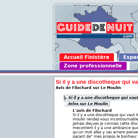
Accueil Finistère
Espa
Zone professionnelle
Si il y a une discotheque qui vau
Avis de Filochard sur Le Moulin
Si il y a une discotheque qui vaut
Infos sur Le Moulin
L'avis de Filochard
Si il y a une discotheque qui vaut l
moulin rendez-vous incontournable
jamais deçues je connais cette disc
mecontent il y a une ambiance que l
qu'un mot allez y sas arriere pens
garant de" mes propos le bonheur il