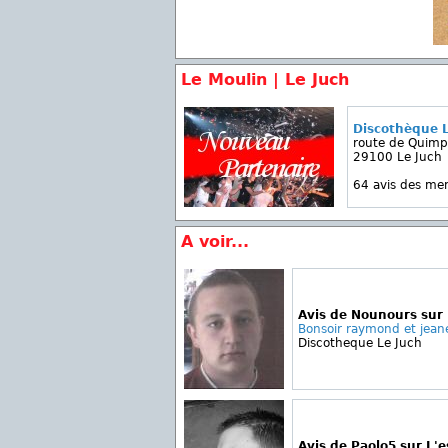
Le Moulin | Le Juch
Discothèque 
route de Quimp
29100 Le Juch
64 avis des m
A voir...
Avis de Nounours sur
Bonsoir raymond et jeane
Discotheque Le Juch
Avis de Paolo5 sur L'