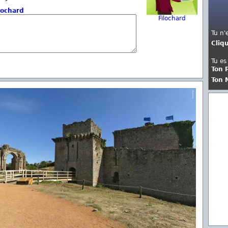
lochard
Filochard
Tu n'
Cliq
Tu es
Ton 
Ton 