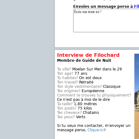
Envoies un message perso à
Fi
Interview de Filochard
Membre de Guide de Nuit
Ta ville?
Moelan Sur Mer dans le 29
Ton age?
77 ans
Tu habites?
On est deux
Ton travail?
Retraité
Ton style vestimentaire?
Classique
Tes origines?
Européenne
Comment te trouves tu physiquement?
Ce n'est pas à moi de le dire
Ta taille?
1,80 métres
Ton poids?
75 kilos
Tes cheveux?
Chatains
Tes yeux?
Verts
Si tu veux me contacter, m'envoyer un
message perso,
Clique-ici
!