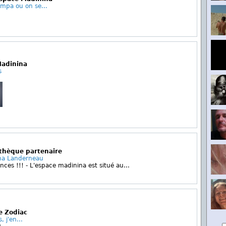
mpa ou on se...
u
Madinina
s
othèque partenaire
na Landerneau
nces !!! - L'espace madinina est situé au...
e Zodiac
, j'en...