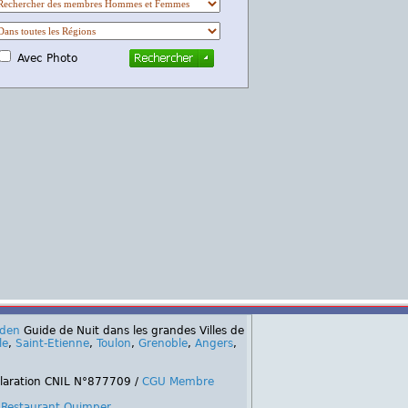
Avec Photo
rden
Guide de Nuit dans les grandes Villes de
le
,
Saint-Etienne
,
Toulon
,
Grenoble
,
Angers
,
claration CNIL N°877709 /
CGU Membre
,
Restaurant Quimper