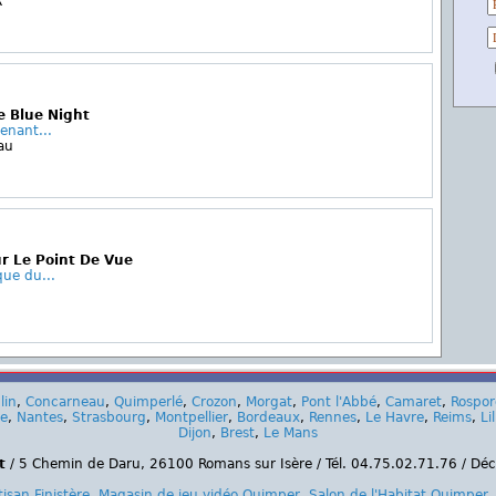
R
e Blue Night
enant...
au
r Le Point De Vue
ue du...
lin
,
Concarneau
,
Quimperlé
,
Crozon
,
Morgat
,
Pont l'Abbé
,
Camaret
,
Rospo
ce
,
Nantes
,
Strasbourg
,
Montpellier
,
Bordeaux
,
Rennes
,
Le Havre
,
Reims
,
Lil
Dijon
,
Brest
,
Le Mans
t
/ 5 Chemin de Daru, 26100 Romans sur Isère / Tél. 04.75.02.71.76 / Dé
tisan Finistère
,
Magasin de jeu vidéo Quimper
,
Salon de l'Habitat Quimper