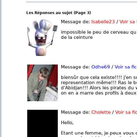
Les Réponses au sujet (Page 3)
Message de:
Isabelle23
/
Voir sa 
impossible le peu de cerveau qu 
de la ceinture
Message de:
Odhe69
/
Voir sa fi
biensûr que cela existe!!!! j'en s
representation même!!! Ras le 
d'Abidjan!!! Alors les pirates du
on en a marre des profils à deux 
Message de:
Cholette
/
Voir sa fi
Hello,
Etant une femme, je peux vous di