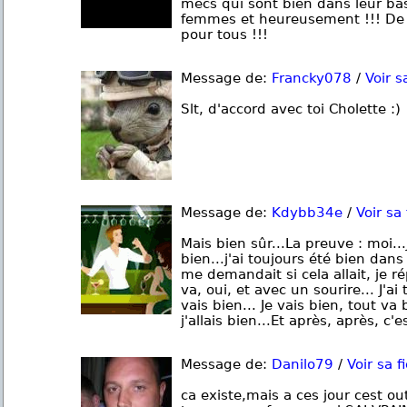
mecs qui sont bien dans leur ba
femmes et heureusement !!! De c
pour tous !!!
Message de:
Francky078
/
Voir s
Slt, d'accord avec toi Cholette :)
Message de:
Kdybb34e
/
Voir sa 
Mais bien sûr...La preuve : moi...
bien...j'ai toujours été bien dan
me demandait si cela allait, je 
va, oui, et avec un sourire... J'ai
vais bien... Je vais bien, tout va 
j'allais bien...Et après, après, c'es
Message de:
Danilo79
/
Voir sa f
ca existe,mais a ces jour cest out