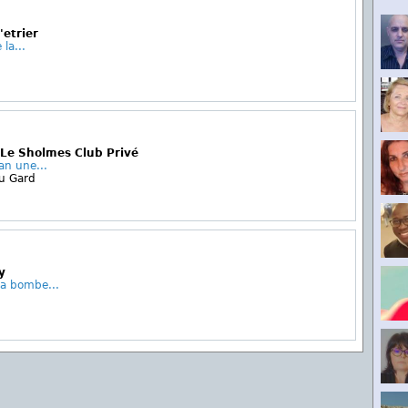
'etrier
 la...
 Le Sholmes Club Privé
 an une...
u Gard
y
la bombe...