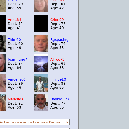
Olif917
Claire01
Dept. 29
Dept. 01
Age: 59
Age: 42
Anna84
Cricri09
Dept. 11
Dept. 77
Age: 41
Age: 49
Thim60
Rgspacing
Dept. 60
Dept. 76
Age: 49
Age: 55
Jeanmarie7
Alilice72
Dept. 34
Dept. 69
Age: 64
Age: 33
Vincenzo0
Philipe10
Dept. 89
Dept. 83
Age: 46
Age: 65
Mariclara
Daviddu77
Dept. 91
Dept. 77
Age: 53
Age: 55