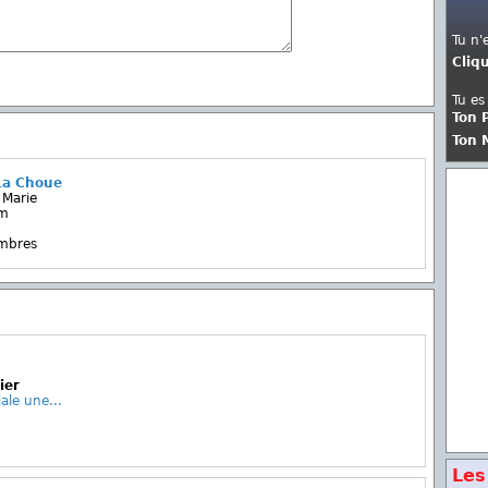
Tu n'
Cliq
Tu es
Ton 
Ton 
La Choue
 Marie
lm
embres
ier
iale une...
Les