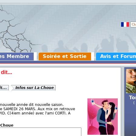
des Membre
Soirée et Sortie
Avis et Foru
it...
t...
Infos sur La Choue
To
(
nouvelle année dit nouvelle saison.
 le SAMEDI 26 MARS. Aux mix on retrouve
VID. C(4iem année) avec l'ami CORTI. A
a Choue