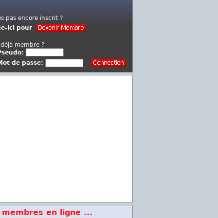
es pas encore inscrit ?
ue-ici pour
 déjà membre ?
Pseudo:
Mot de passe:
 membres en ligne ...