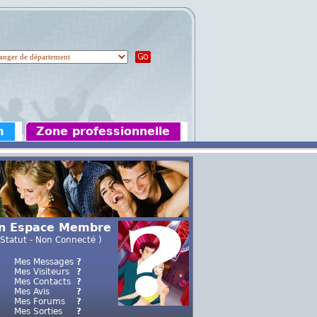
m
Zone professionnelle
n Espace Membre
 Statut - Non Connecté )
Mes Messages
?
Mes Visiteurs
?
Mes Contacts
?
Mes Avis
?
Mes Forums
?
Mes Sorties
?