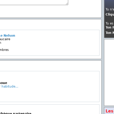
Tu n'
Cliq
Tu es
Ton 
Ton 
Le Nelson
aucaire
n
embres
houe
 habitude...
Les
othèque partenaire