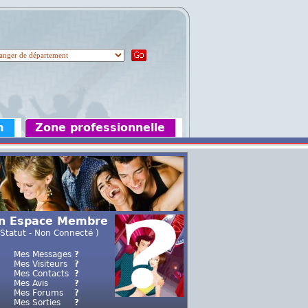
m
Zone professionnelle
n Espace Membre
 Statut - Non Connecté )
Mes Messages
?
Mes Visiteurs
?
Mes Contacts
?
Mes Avis
?
Mes Forums
?
Mes Sorties
?