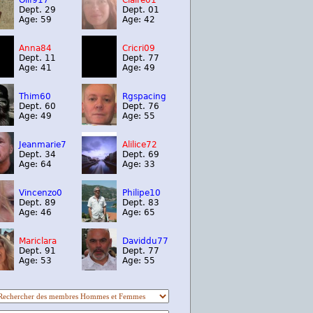
Olif917
Claire01
Dept. 29
Dept. 01
Age: 59
Age: 42
Anna84
Cricri09
Dept. 11
Dept. 77
Age: 41
Age: 49
Thim60
Rgspacing
Dept. 60
Dept. 76
Age: 49
Age: 55
Jeanmarie7
Alilice72
Dept. 34
Dept. 69
Age: 64
Age: 33
Vincenzo0
Philipe10
Dept. 89
Dept. 83
Age: 46
Age: 65
Mariclara
Daviddu77
Dept. 91
Dept. 77
Age: 53
Age: 55