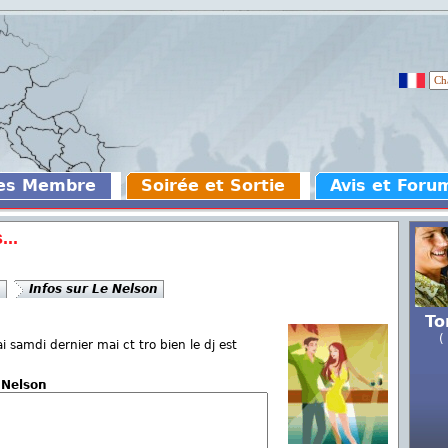
des Membre
Soirée et Sortie
Avis et Foru
...
.
Infos sur Le Nelson
To
(
ai samdi dernier mai ct tro bien le dj est
 Nelson