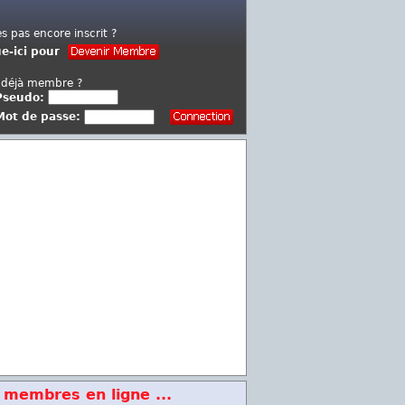
es pas encore inscrit ?
ue-ici pour
 déjà membre ?
Pseudo:
Mot de passe:
 membres en ligne ...