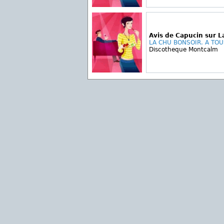
Avis de Capucin sur 
LA CHU BONSOIR. A TOUS
Discotheque Montcalm