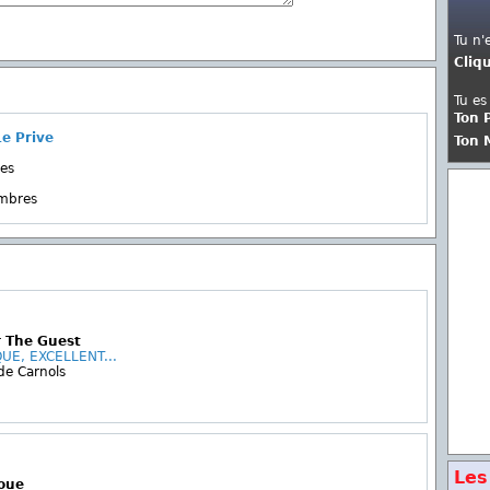
Tu n'
Cliq
Tu es
Ton 
e Prive
Ton 
es
embres
r The Guest
E, EXCELLENT...
de Carnols
Les
houe