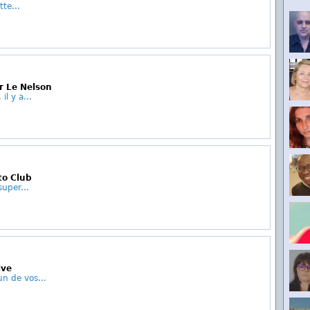
tte...
r Le Nelson
il y a...
oto Club
uper...
ive
un de vos...