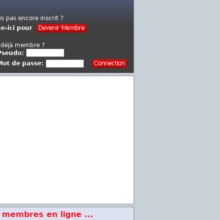
es pas encore inscrit ?
ue-ici pour
 déjà membre ?
Pseudo:
Mot de passe:
 membres en ligne ...