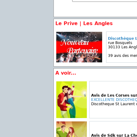
Le Prive | Les Angles
Discothèque L
rue Bosquets
30133 Les Angl
39 avis des m
A voir...
Avis de Les Corses su
EXCELLENTE DISCOTHEQU
Discotheque St Laurent 
Avis de Sdk sur La C