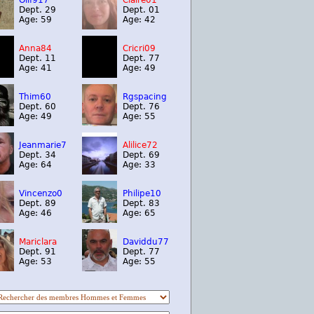
Olif917
Claire01
Dept. 29
Dept. 01
Age: 59
Age: 42
Anna84
Cricri09
Dept. 11
Dept. 77
Age: 41
Age: 49
Thim60
Rgspacing
Dept. 60
Dept. 76
Age: 49
Age: 55
Jeanmarie7
Alilice72
Dept. 34
Dept. 69
Age: 64
Age: 33
Vincenzo0
Philipe10
Dept. 89
Dept. 83
Age: 46
Age: 65
Mariclara
Daviddu77
Dept. 91
Dept. 77
Age: 53
Age: 55