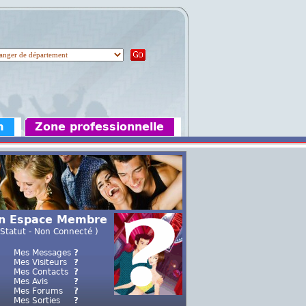
m
Zone professionnelle
n Espace Membre
 Statut - Non Connecté )
Mes Messages
?
Mes Visiteurs
?
Mes Contacts
?
Mes Avis
?
Mes Forums
?
Mes Sorties
?