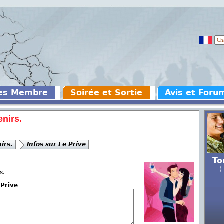
des Membre
Soirée et Sortie
Avis et Foru
nirs.
irs.
Infos sur Le Prive
To
(
s.
 Prive