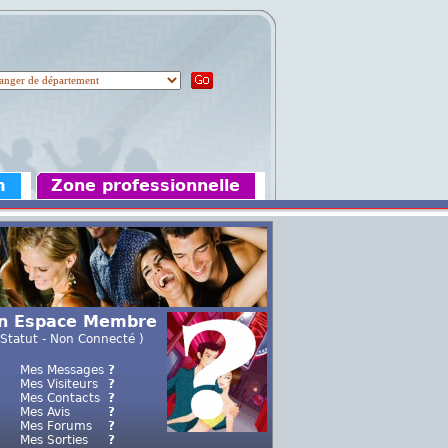
m
Zone professionnelle
n Espace Membre
 Statut - Non Connecté )
Mes Messages
?
Mes Visiteurs
?
Mes Contacts
?
Mes Avis
?
Mes Forums
?
Mes Sorties
?