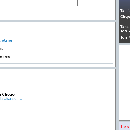
Tu n'
Cliq
Tu es
Ton 
Ton 
'etrier
es
embres
La Choue
la chanson...
Les