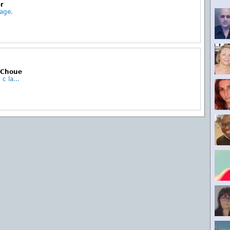
er
rage.
a Choue
c la...