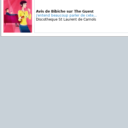
Avis de Bibiche sur The Guest
j'entend beaucoup parler de cete...
Discotheque St Laurent de Carnols