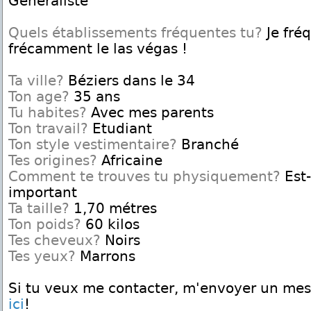
Généraliste
Quels établissements fréquentes tu?
Je fré
frécamment le las végas !
Ta ville?
Béziers dans le 34
Ton age?
35 ans
Tu habites?
Avec mes parents
Ton travail?
Etudiant
Ton style vestimentaire?
Branché
Tes origines?
Africaine
Comment te trouves tu physiquement?
Est-
important
Ta taille?
1,70 métres
Ton poids?
60 kilos
Tes cheveux?
Noirs
Tes yeux?
Marrons
Si tu veux me contacter, m'envoyer un me
ici
!