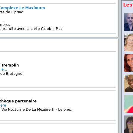
Les
 Complexe Le Maximum
rte de Pipriac
embres
 gratuite avec la carte Clubber-Pass
 Tremplin
le...
de Bretagne
othèque partenaire
ere
 Vie Nocturne De La Mézière !! - Le one...