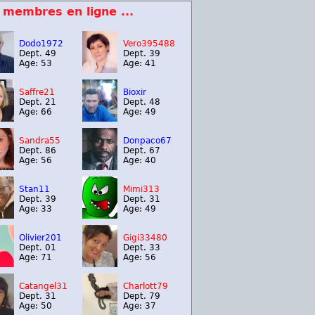
 membres en ligne ...
Dodo1972
Vero395488
Dept. 49
Dept. 39
Age: 53
Age: 41
Saffre21
Bioxir
Dept. 21
Dept. 48
Age: 66
Age: 49
Sandra55
Donpaco67
Dept. 86
Dept. 67
Age: 56
Age: 40
Stan11
Mimi313
Dept. 39
Dept. 31
Age: 33
Age: 49
Olivier201
Gigi33480
Dept. 01
Dept. 33
Age: 71
Age: 56
Catangel31
Charlott79
Dept. 31
Dept. 79
Age: 50
Age: 37