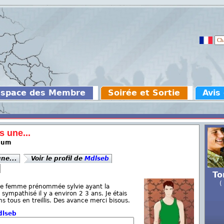
Espace des Membre
Soirée et Sortie
Avis
s une...
imum
une...
Voir le profil de
Mdlseb
To
(
une femme prénommée sylvie ayant la
 sympathisé il y a environ 2 3 ans. Je étais
s tous en treillis. Des avance merci bisous.
dlseb