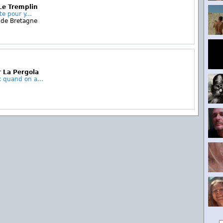
Le Tremplin
te pour y...
de Bretagne
 La Pergola
x quand on a...