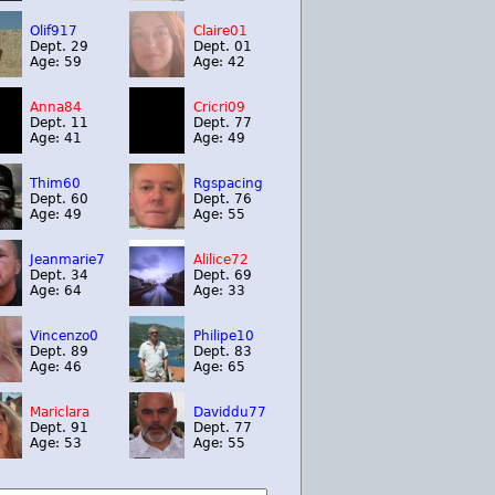
Olif917
Claire01
Dept. 29
Dept. 01
Age: 59
Age: 42
Anna84
Cricri09
Dept. 11
Dept. 77
Age: 41
Age: 49
Thim60
Rgspacing
Dept. 60
Dept. 76
Age: 49
Age: 55
Jeanmarie7
Alilice72
Dept. 34
Dept. 69
Age: 64
Age: 33
Vincenzo0
Philipe10
Dept. 89
Dept. 83
Age: 46
Age: 65
Mariclara
Daviddu77
Dept. 91
Dept. 77
Age: 53
Age: 55