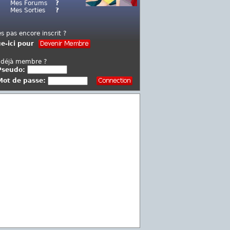
Mes Forums
?
Mes Sorties
?
es pas encore inscrit ?
ue-ici pour
 déjà membre ?
Pseudo:
Mot de passe: