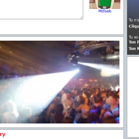
Mdlseb
Tu n'
Cliq
Tu es
Ton 
Ton 
ry