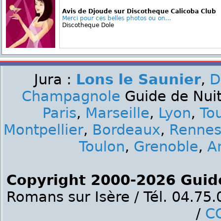
Avis de Djoude sur Discotheque Calicoba Club
Merci pour ces belles photos ou on...
Discotheque Dole
Jura :
Lons le Saunier
,
D
Champagnole
Guide de Nuit 
Paris
,
Marseille
,
Lyon
,
To
Montpellier
,
Bordeaux
,
Renne
Toulon
,
Grenoble
,
A
Copyright 2000-2026 Guid
Romans sur Isère / Tél. 04.75
/
C