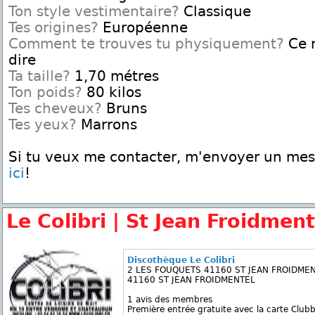
Ton style vestimentaire?
Classique
Tes origines?
Européenne
Comment te trouves tu physiquement?
Ce n
dire
Ta taille?
1,70 métres
Ton poids?
80 kilos
Tes cheveux?
Bruns
Tes yeux?
Marrons
Si tu veux me contacter, m'envoyer un me
ici
!
Le Colibri | St Jean Froidment
Discothèque Le Colibri
2 LES FOUQUETS 41160 ST JEAN FROIDME
41160 ST JEAN FROIDMENTEL
1 avis des membres
Première entrée gratuite avec la carte Clubb