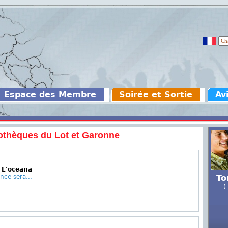
Espace des Membre
Soirée et Sortie
Av
othèques du Lot et Garonne
 L'oceana
nce sera...
To
(