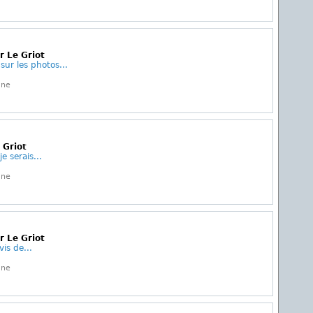
r Le Griot
ur les photos...
gne
 Griot
e serais...
gne
r Le Griot
is de...
gne