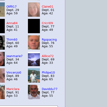
Olif917
Claire01
Dept. 29
Dept. 01
Age: 59
Age: 42
Anna84
Cricri09
Dept. 11
Dept. 77
Age: 41
Age: 49
Thim60
Rgspacing
Dept. 60
Dept. 76
Age: 49
Age: 55
Jeanmarie7
Alilice72
Dept. 34
Dept. 69
Age: 64
Age: 33
Vincenzo0
Philipe10
Dept. 89
Dept. 83
Age: 46
Age: 65
Mariclara
Daviddu77
Dept. 91
Dept. 77
Age: 53
Age: 55