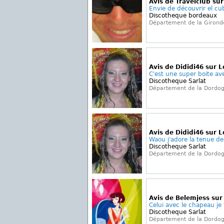
Avis de Travelclub sur
Envie de découvrir el cu
Discotheque bordeaux
Département de la Girond
Avis de Dididi46 sur L
C'est une super boite ave
Discotheque Sarlat
Département de la Dordo
Avis de Dididi46 sur L
Waou j'adore la tenue de
Discotheque Sarlat
Département de la Dordo
Avis de Belemjess sur
Celui avec le chapeau je 
Discotheque Sarlat
Département de la Dordo