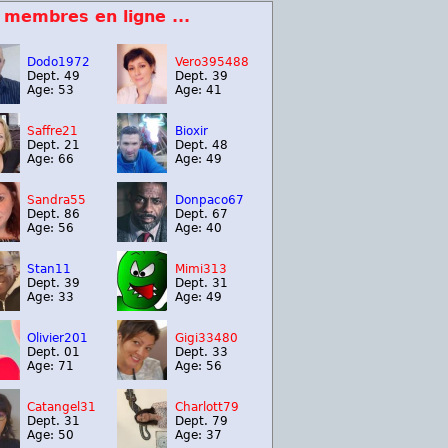
 membres en ligne ...
Dodo1972
Vero395488
Dept. 49
Dept. 39
Age: 53
Age: 41
Saffre21
Bioxir
Dept. 21
Dept. 48
Age: 66
Age: 49
Sandra55
Donpaco67
Dept. 86
Dept. 67
Age: 56
Age: 40
Stan11
Mimi313
Dept. 39
Dept. 31
Age: 33
Age: 49
Olivier201
Gigi33480
Dept. 01
Dept. 33
Age: 71
Age: 56
Catangel31
Charlott79
Dept. 31
Dept. 79
Age: 50
Age: 37