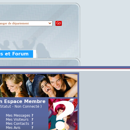
is et Forum
n Espace Membre
 Statut - Non Connecté )
Mes Messages
?
Mes Visiteurs
?
Mes Contacts
?
Mes Avis
?