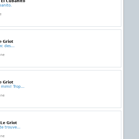
 El Cubanito
banito.
e
e Griot
c des...
gne
e Griot
 mimi! Trop...
gne
 Le Griot
te trouve...
gne