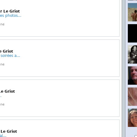
r Le Griot
les photos...
gne
e Griot
oirées a...
gne
Le Griot
.
gne
 Le Griot
l...