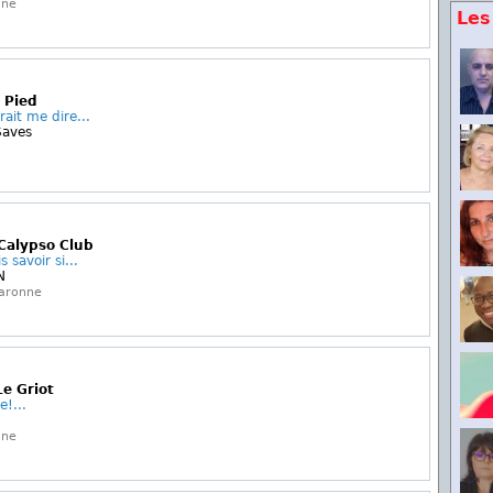
gne
Les
 Pied
ait me dire...
Saves
 Calypso Club
 savoir si...
N
Garonne
Le Griot
e!...
gne