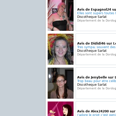
Avis de Espagnol24 su
Elles sont supers toutes 
Discotheque Sarlat
Département de la Dordo
Avis de Dididi46 sur L
Tres sympa; souvent des s
Discotheque Sarlat
Département de la Dordo
Avis de Jenybelle sur 
Trop beau pour etre celib
Discotheque Sarlat
Département de la Dordo
Avis de Alex24200 sur
J'adore le griot c'est genia