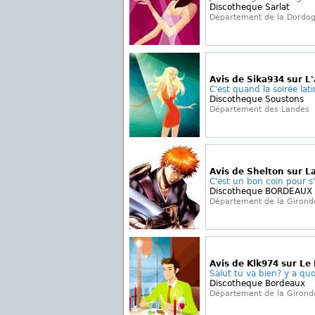
Discotheque Sarlat
Département de la Dordo
Avis de Sika934 sur L
C'est quand la soirée lati
Discotheque Soustons
Département des Landes
Avis de Shelton sur L
C'est un bon coin pour s
Discotheque BORDEAUX
Département de la Girond
Avis de Klk974 sur Le
Salut tu va bien? y a qu
Discotheque Bordeaux
Département de la Girond