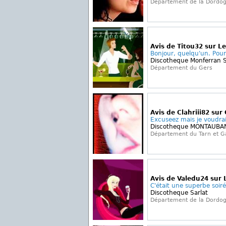
Département de la Dordo
Avis de Titou32 sur Le
Bonjour, quelqu'un. Pourr
Discotheque Monferran 
Département du Gers
Avis de Clahriii82 sur
Excuseez mais je voudrais
Discotheque MONTAUBA
Département du Tarn et 
Avis de Valedu24 sur 
C'était une superbe soiré
Discotheque Sarlat
Département de la Dordo