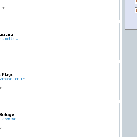
gne
'asiana
na cette...
a Plage
'amuser entre...
e
 Refuge
oi comme...
e