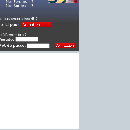
Mes Forums
?
Mes Sorties
?
es pas encore inscrit ?
ue-ici pour
 déjà membre ?
Pseudo:
Mot de passe: