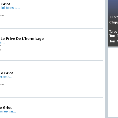
 Griot
ol bises a...
gne
Tu n'
Cliq
Tu es
Ton 
 Le Prive De L'hermitage
Ton 
s...
r
e
Le Griot
jerome...
gne
e Griot
rée j'ai...