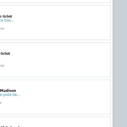
e Griot
e tres...
gne
 Griot
gne
e Madison
 piste de...
e