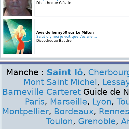
Discotheque Giéville
Avis de Jenny50 sur Le Milton
Salut d'y moi je voit que t'es aller...
Discotheque Baudre
Manche :
Saint lô
,
Cherbourg
Mont Saint Michel
,
Lessa
Barneville Carteret
Guide de Nu
Paris
,
Marseille
,
Lyon
,
To
Montpellier
,
Bordeaux
,
Renne
Toulon
,
Grenoble
,
A