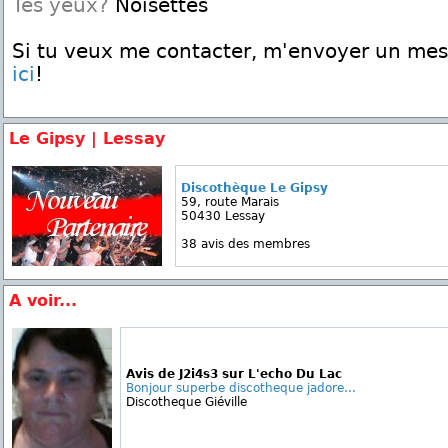
Tes yeux?
Noisettes
Si tu veux me contacter, m'envoyer un me
ici
!
Le Gipsy | Lessay
Discothèque Le Gipsy
59, route Marais
50430 Lessay
38 avis des membres
A voir...
Avis de J2i4s3 sur L'echo Du Lac
Bonjour superbe discotheque jadore...
Discotheque Giéville