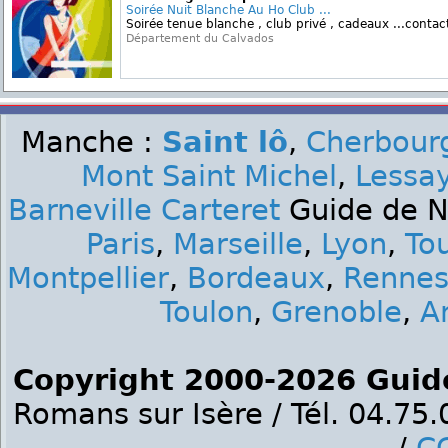
Soirée Nuit Blanche Au Ho Club ...
Soirée tenue blanche , club privé , cadeaux ...conta
Département du Calvados
Manche :
Saint lô
,
Cherbourg
Mont Saint Michel
,
Lessa
Barneville Carteret
Guide de Nu
Paris
,
Marseille
,
Lyon
,
To
Montpellier
,
Bordeaux
,
Renne
Toulon
,
Grenoble
,
A
Copyright 2000-2026 Guid
Romans sur Isère / Tél. 04.75