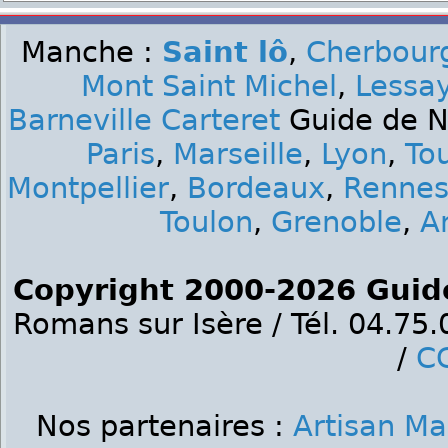
Manche :
Saint lô
,
Cherbourg
Mont Saint Michel
,
Lessa
Barneville Carteret
Guide de Nu
Paris
,
Marseille
,
Lyon
,
To
Montpellier
,
Bordeaux
,
Renne
Toulon
,
Grenoble
,
A
Copyright 2000-2026 Guid
Romans sur Isère / Tél. 04.75
/
C
Nos partenaires :
Artisan M