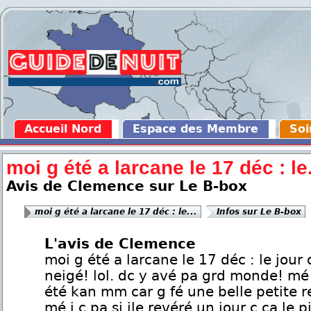
Accueil Nord
Espace des Membre
Soi
moi g été a larcane le 17 déc : le.
Avis de Clemence sur Le B-box
moi g été a larcane le 17 déc : le...
Infos sur Le B-box
L'avis de Clemence
moi g été a larcane le 17 déc : le jour o
neigé! lol. dc y avé pa grd monde! mé
été kan mm car g fé une belle petite 
mé j c pa si jle revéré un jour c ca le pi