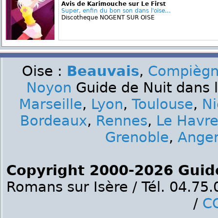
Avis de Karimouche sur Le First
Super, enfin du bon son dans l'oise...
Discotheque NOGENT SUR OISE
Oise :
Beauvais
,
Compièg
Noyon
Guide de Nuit dans l
Marseille
,
Lyon
,
Toulouse
,
Ni
Bordeaux
,
Rennes
,
Le Havr
Grenoble
,
Ange
Copyright 2000-2026 Guid
Romans sur Isère / Tél. 04.75
/
C