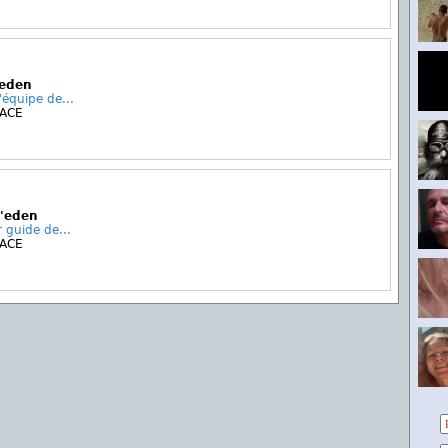
'eden
'équipe de...
MACE
L'eden
r guide de...
MACE