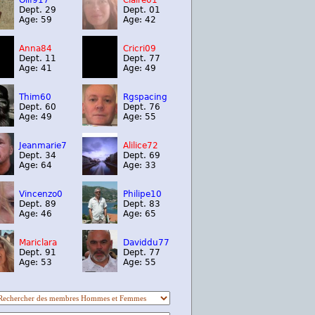
Olif917
Claire01
Dept. 29
Dept. 01
Age: 59
Age: 42
Anna84
Cricri09
Dept. 11
Dept. 77
Age: 41
Age: 49
Thim60
Rgspacing
Dept. 60
Dept. 76
Age: 49
Age: 55
Jeanmarie7
Alilice72
Dept. 34
Dept. 69
Age: 64
Age: 33
Vincenzo0
Philipe10
Dept. 89
Dept. 83
Age: 46
Age: 65
Mariclara
Daviddu77
Dept. 91
Dept. 77
Age: 53
Age: 55