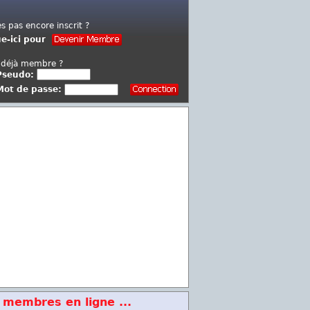
es pas encore inscrit ?
ue-ici pour
 déjà membre ?
Pseudo:
Mot de passe:
 membres en ligne ...