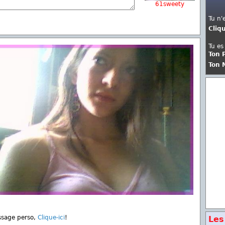
61sweety
Tu n'
Cliq
Tu es
Ton 
Ton 
ssage perso,
Clique-ici
!
Les