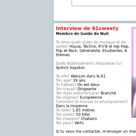
Interview de 61sweety
Membre de Guide de Nuit
Tu aime quels styles de musique et de
soirée?
House, Techno, R'n'B et Hip Hop,
Pop et Rock, Généraliste, Etudiantes, A
thèmes
Quels établissements fréquentes tu?
lipstick bayokos
Ta ville?
Alençon dans le 61
Ton age?
39 ans
Tu habites?
On est deux
Ton travail?
Dirigeante
Ton style vestimentaire?
Branché
Tes origines?
Européenne
Comment te trouves tu physiquement?
Dans la moyenne
Ta taille?
1,65 métres
Ton poids?
50 kilos
Tes cheveux?
Chatains
Tes yeux?
Verts
Si tu veux me contacter, m'envoyer un me