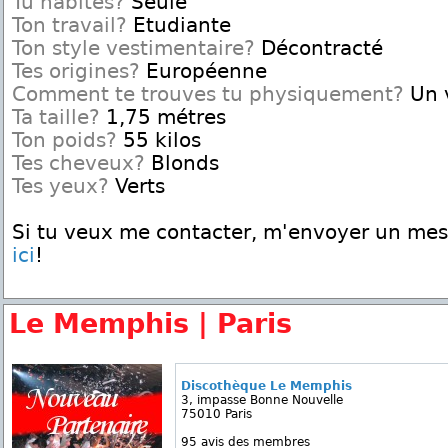
Tu habites?
Seule
Ton travail?
Etudiante
Ton style vestimentaire?
Décontracté
Tes origines?
Européenne
Comment te trouves tu physiquement?
Un 
Ta taille?
1,75 métres
Ton poids?
55 kilos
Tes cheveux?
Blonds
Tes yeux?
Verts
Si tu veux me contacter, m'envoyer un me
ici
!
Le Memphis | Paris
Discothèque Le Memphis
3, impasse Bonne Nouvelle
75010 Paris
95 avis des membres