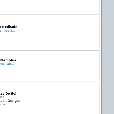
 Le Mikado
ar pas a...
e Memphis
nse! Un...
sta Do Sol
les...
Saint Georges
arne