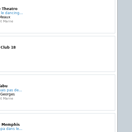
e Theatro
le dancing...
 Meaux
et Marne
 Club 18
Tabu
ais pas de...
 Georges
et Marne
Le Memphis
pa dans le...