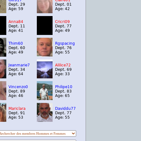
Olif917
Claire01
Dept. 29
Dept. 01
Age: 59
Age: 42
Anna84
Cricri09
Dept. 11
Dept. 77
Age: 41
Age: 49
Thim60
Rgspacing
Dept. 60
Dept. 76
Age: 49
Age: 55
Jeanmarie7
Alilice72
Dept. 34
Dept. 69
Age: 64
Age: 33
Vincenzo0
Philipe10
Dept. 89
Dept. 83
Age: 46
Age: 65
Mariclara
Daviddu77
Dept. 91
Dept. 77
Age: 53
Age: 55