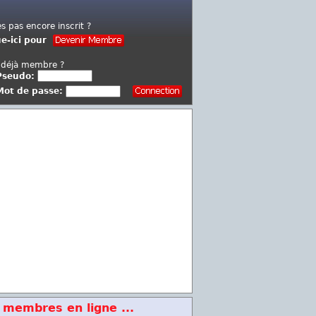
es pas encore inscrit ?
ue-ici pour
 déjà membre ?
Pseudo:
Mot de passe:
 membres en ligne ...