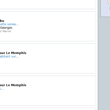
abu
ette soirée...
 Georges
et Marne
sur Le Memphis
bitant sur...
sur Le Memphis
...