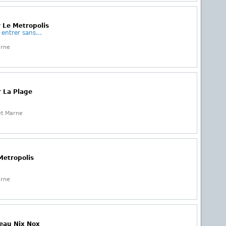
 Le Metropolis
 entrer sans...
arne
r La Plage
et Marne
Metropolis
arne
teau Nix Nox