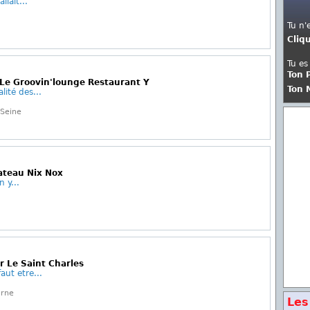
lait...
Tu n'
Cliq
Tu es
Ton 
 Le Groovin'lounge Restaurant Y
Ton 
lité des...
Seine
ateau Nix Nox
n y...
 Le Saint Charles
faut etre...
arne
Les