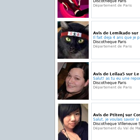
Discotheque Paris
Département de Paris
Avis de Lemikado sur
Il fait deja 4 ans que je p
Discotheque Paris
Département de Paris
Avis de Leilaa5 sur L
Salut! as tu eu une repo
Discotheque Paris
Département de Paris
Avis de Ptitenj sur Co
Salut. je voulais savoir si 
Discotheque VIlleneuve 
Département du Val de M