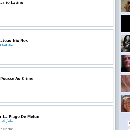
Barrio Latino
 Bateau Nix Nox
 carte...
e Pousse Au Crime
r La Plage De Melun
et j'ai...
et Marne