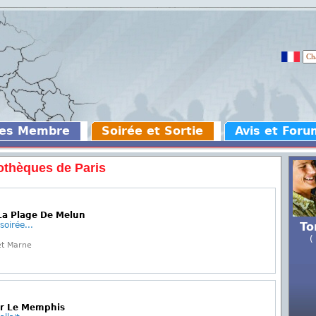
des Membre
Soirée et Sortie
Avis et Foru
othèques de Paris
La Plage De Melun
soirée...
To
(
et Marne
ur Le Memphis