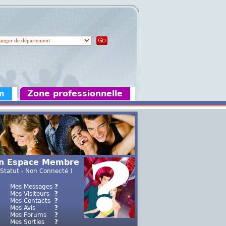
m
Zone professionnelle
n Espace Membre
 Statut - Non Connecté )
Mes Messages
?
Mes Visiteurs
?
Mes Contacts
?
Mes Avis
?
Mes Forums
?
Mes Sorties
?