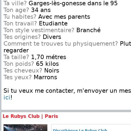
Ta ville?
Garges-lès-gonesse dans le 95
Ton age?
34 ans
Tu habites?
Avec mes parents
Ton travail?
Etudiante
Ton style vestimentaire?
Branché
Tes origines?
Divers
Comment te trouves tu physiquement?
Plut
regarder
Ta taille?
1,70 métres
Ton poids?
65 kilos
Tes cheveux?
Noirs
Tes yeux?
Marrons
Si tu veux me contacter, m'envoyer un me
ici
!
Le Rubys Club | Paris
Discothèque Le Rubys Club