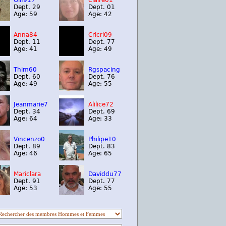
Olif917
Claire01
Dept. 29
Dept. 01
Age: 59
Age: 42
Anna84
Cricri09
Dept. 11
Dept. 77
Age: 41
Age: 49
Thim60
Rgspacing
Dept. 60
Dept. 76
Age: 49
Age: 55
Jeanmarie7
Alilice72
Dept. 34
Dept. 69
Age: 64
Age: 33
Vincenzo0
Philipe10
Dept. 89
Dept. 83
Age: 46
Age: 65
Mariclara
Daviddu77
Dept. 91
Dept. 77
Age: 53
Age: 55