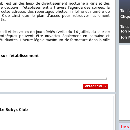
ub, est un des lieux de divertissement nocturne à Paris et des
 découvrir l'établissement à travers l'agenda des soirées, la
Tu n'
cette adresse, des reportages photos, l'infoline et numéro de
Club ainsi que le plan d'accès pour retrouver facilement
Cliq
tie.
Tu es
Ton 
i et les veilles de jours fériés (veille du 14 Juillet, du jour de
 discothèques peuvent être ouvertes également en semaine et
Ton 
 étudiantes. L'heure légale maximum de fermeture dans la ville
 sur l'établissement
 Le Rubys Club
Les