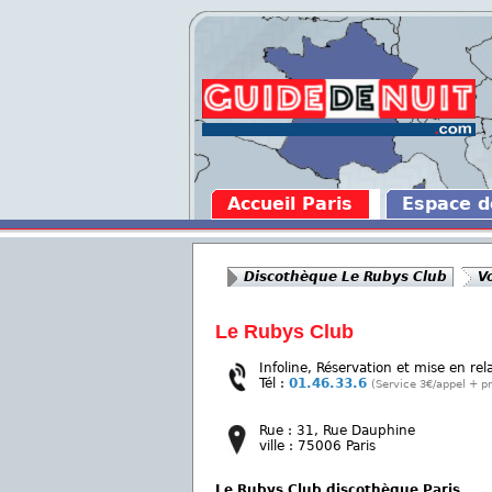
Accueil Paris
Espace 
Discothèque Le Rubys Club
Vo
Le Rubys Club
Infoline, Réservation et mise en rel
Tél :
01.46.33.6
(Service 3€/appel + pr
Rue : 31, Rue Dauphine
ville : 75006 Paris
Le Rubys Club discothèque Paris