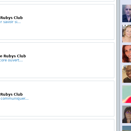
 Rubys Club
 savoir si...
Le Rubys Club
core ouvert...
 Rubys Club
 communiquer...