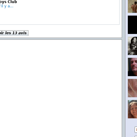
ubys Club
il y a...
ir les 13 avis