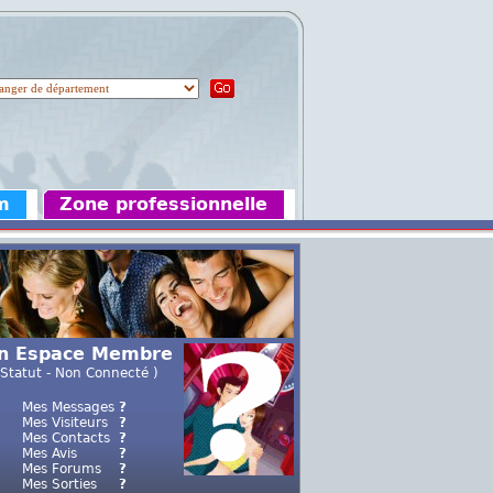
m
Zone professionnelle
n Espace Membre
 Statut - Non Connecté )
Mes Messages
?
Mes Visiteurs
?
Mes Contacts
?
Mes Avis
?
Mes Forums
?
Mes Sorties
?