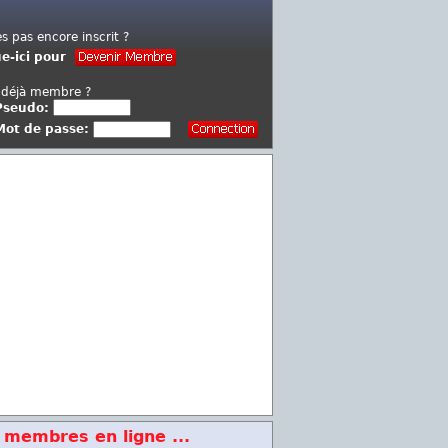
es pas encore inscrit ?
ue-ici pour
 déjà membre ?
Pseudo:
Mot de passe:
 membres en ligne ...