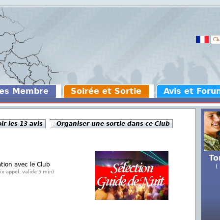
des Membre
Soirée et Sortie
Avis et Foru
ir les 13 avis
Organiser une sortie dans ce Club
To
ation avec le Club
(
ix appel, valide 5 min)