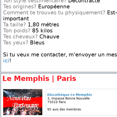
Ton style vestimentaire?
Décontracté
Tes origines?
Européenne
Comment te trouves tu physiquement?
Est-
important
Ta taille?
1,80 métres
Ton poids?
85 kilos
Tes cheveux?
Chauve
Tes yeux?
Bleus
Si tu veux me contacter, m'envoyer un me
ici
!
Le Memphis | Paris
Discothèque Le Memphis
3, impasse Bonne Nouvelle
75010 Paris
95 avis des membres