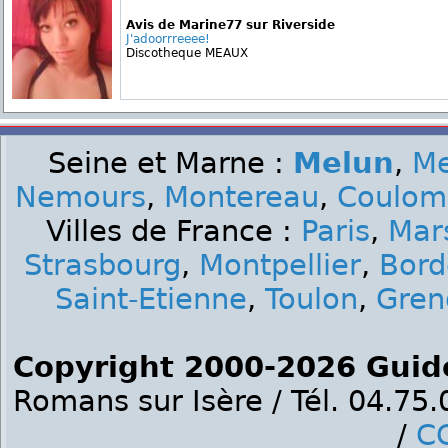
Avis de Marine77 sur Riverside
J'adoorrreeee!
Discotheque MEAUX
Seine et Marne :
Melun
,
M
Nemours
,
Montereau
,
Coulom
Villes de France :
Paris
,
Mars
Strasbourg
,
Montpellier
,
Bord
Saint-Etienne
,
Toulon
,
Gren
Copyright 2000-2026 Guid
Romans sur Isère / Tél. 04.75
/
C