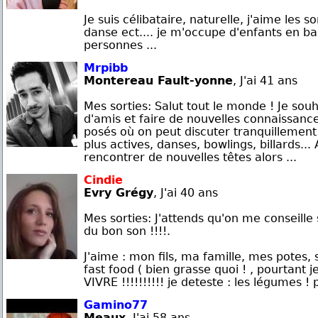
Je suis célibataire, naturelle, j'aime les 
danse ect.... je m'occupe d'enfants en ba
personnes ...
Mrpibb
Montereau Fault-yonne
, J'ai 41 ans
Mes sorties: Salut tout le monde ! Je sou
d'amis et faire de nouvelles connaissance
posés où on peut discuter tranquillement 
plus actives, danses, bowlings, billards... 
rencontrer de nouvelles têtes alors ...
Cindie
Evry Grégy
, J'ai 40 ans
Mes sorties: J'attends qu'on me conseill
du bon son !!!!.
J'aime : mon fils, ma famille, mes potes, s
fast food ( bien grasse quoi ! , pourtant je
VIVRE !!!!!!!!!! je deteste : les légumes ! pt
Gamino77
Meaux
, J'ai 58 ans