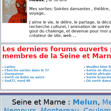
Mes sorties: Soirées dansantes , théâtr
voyage,.
J aime le vie, le délire, le partage, la dé
recherche culturel, l animation de soirée
gout du chalenge, et devenue pour moi un
créateur de site, web ...
Les derniers forums ouverts 
membres de la Seine et Mar
-
Latino
-
Veuillez bien li
-
Cherche sorties dans le 77
-
Sortie en disc
-
Usurpateur
-
Soirée africain
-
Sortir en boite ou autre
-
Sortie branché 
-
Sud77, nord 89
-
Où sortir dans
Seine et Marne :
Melun
,
M
Nemours
,
Montereau
,
Coulom