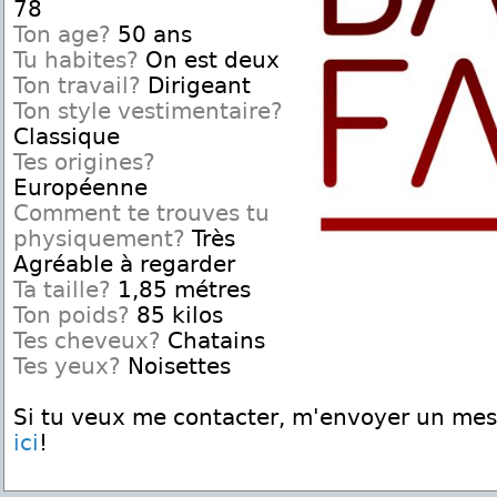
78
Ton age?
50 ans
Tu habites?
On est deux
Ton travail?
Dirigeant
Ton style vestimentaire?
Classique
Tes origines?
Européenne
Comment te trouves tu
physiquement?
Très
Agréable à regarder
Ta taille?
1,85 métres
Ton poids?
85 kilos
Tes cheveux?
Chatains
Tes yeux?
Noisettes
Si tu veux me contacter, m'envoyer un me
ici
!